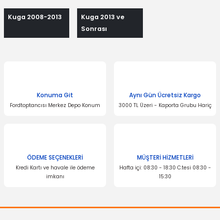
Kuga 2008-2013
Kuga 2013 ve
Sonrası
Konuma Git
Aynı Gün Ücretsiz Kargo
Fordtoptancısı Merkez Depo Konum
3000 TL Üzeri - Kaporta Grubu Hariç
ÖDEME SEÇENEKLERİ
MÜŞTERİ HİZMETLERİ
Kredi Kartı ve havale ile ödeme
Hafta içi: 08:30 - 18:30 C.tesi 08:30 -
imkanı
15:30