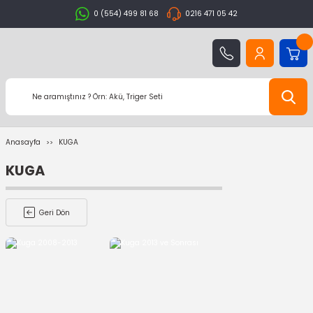
0 (554) 499 81 68
0216 471 05 42
Anasayfa
KUGA
KUGA
Geri Dön