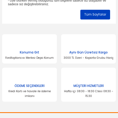
- Üye olurken vermiş olduğunuz tüm bilgilere sadece siz ulaşabilir ve
sadece siz değiştirebilirsiniz.
Tüm Sayfalar
Konuma Git
Aynı Gün Ücretsiz Kargo
Fordtoptancısı Merkez Depo Konum
3000 TL Üzeri - Kaporta Grubu Hariç
ÖDEME SEÇENEKLERİ
MÜŞTERİ HİZMETLERİ
Kredi Kartı ve havale ile ödeme
Hafta içi: 08:30 - 18:30 C.tesi 08:30 -
imkanı
15:30