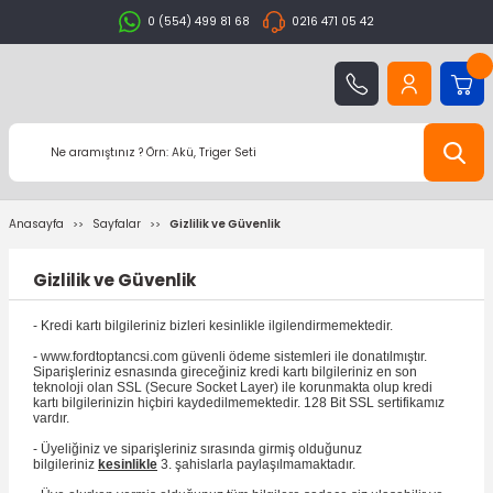
0 (554) 499 81 68
0216 471 05 42
Anasayfa
Sayfalar
Gizlilik ve Güvenlik
Gizlilik ve Güvenlik
- Kredi kartı bilgileriniz bizleri kesinlikle ilgilendirmemektedir.
- www.fordtoptancsi.com güvenli ödeme sistemleri ile donatılmıştır.
Siparişleriniz esnasında gireceğiniz kredi kartı bilgileriniz en son
teknoloji olan SSL (Secure Socket Layer) ile korunmakta olup kredi
kartı bilgilerinizin hiçbiri kaydedilmemektedir. 128 Bit SSL sertifikamız
vardır.
- Üyeliğiniz ve siparişleriniz sırasında girmiş olduğunuz
bilgileriniz
kesinlikle
3. şahislarla paylaşılmamaktadır.