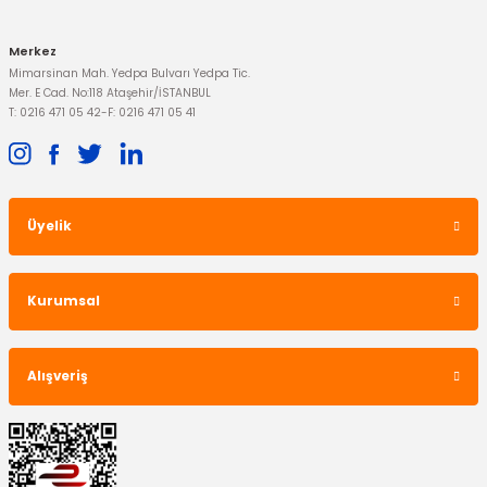
Merkez
Mimarsinan Mah. Yedpa Bulvarı Yedpa Tic.
Mer. E Cad. No:118 Ataşehir/İSTANBUL
T: 0216 471 05 42
-
F: 0216 471 05 41
Üyelik
Kurumsal
Alışveriş