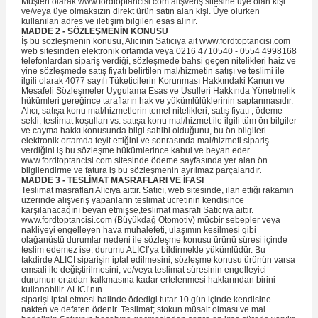
Müşteri olarak www.fordtoptancisi.com alışveriş sitesine üye olan kişi
ve/veya üye olmaksızın direkt ürün satın alan kişi. Üye olurken
kullanılan adres ve iletişim bilgileri esas alınır.
MADDE 2 - SÖZLEŞMENİN KONUSU
İş bu sözleşmenin konusu, Alıcının Satıcıya ait www.fordtoptancisi.com
web sitesinden elektronik ortamda veya 0216 4710540 - 0554 4998168
telefonlardan sipariş verdiği, sözleşmede bahsi geçen nitelikleri haiz ve
yine sözleşmede satış fiyatı belirtilen mal/hizmetin satışı ve teslimi ile
ilgili olarak 4077 sayılı Tüketicilerin Korunması Hakkındaki Kanun ve
Mesafeli Sözleşmeler Uygulama Esas ve Usulleri Hakkında Yönetmelik
hükümleri gereğince tarafların hak ve yükümlülüklerinin saptanmasıdır.
Alıcı, satışa konu mal/hizmetlerin temel nitelikleri, satış fiyatı , ödeme
sekli, teslimat koşulları vs. satışa konu mal/hizmet ile ilgili tüm ön bilgiler
ve cayma hakkı konusunda bilgi sahibi olduğunu, bu ön bilgileri
elektronik ortamda teyit ettiğini ve sonrasında mal/hizmeti sipariş
verdiğini iş bu sözleşme hükümlerince kabul ve beyan eder.
www.fordtoptancisi.com sitesinde ödeme sayfasında yer alan ön
bilgilendirme ve fatura iş bu sözleşmenin ayrılmaz parçalarıdır.
MADDE 3 - TESLİMAT MASRAFLARI VE İFASI
Teslimat masrafları Alıcıya aittir. Satıcı, web sitesinde, ilan ettiği rakamın
üzerinde alışveriş yapanların teslimat ücretinin kendisince
karşılanacağını beyan etmişse,teslimat masrafı Satıcıya aittir.
www.fordtoptancisi.com (Büyükdağ Otomotiv) mücbir sebepler veya
nakliyeyi engelleyen hava muhalefeti, ulaşımın kesilmesi gibi
olağanüstü durumlar nedeni ile sözleşme konusu ürünü süresi içinde
teslim edemez ise, durumu ALICI’ya bildirmekle yükümlüdür. Bu
takdirde ALICI siparişin iptal edilmesini, sözleşme konusu ürünün varsa
emsali ile değiştirilmesini, ve/veya teslimat süresinin engelleyici
durumun ortadan kalkmasına kadar ertelenmesi haklarından birini
kullanabilir. ALICI’nın
siparişi iptal etmesi halinde ödedigi tutar 10 gün içinde kendisine
nakten ve defaten ödenir. Teslimat; stokun müsait olması ve mal