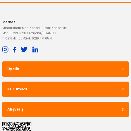
Merkez
Mimarsinan Mah. Yedpa Bulvarı Yedpa Tic.
Mer. E Cad. No:118 Ataşehir/İSTANBUL
T: 0216 471 05 42
-
F: 0216 471 05 41
Üyelik
Kurumsal
Alışveriş