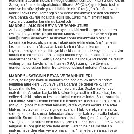
bedelinin Satıcının hesabına geçmesinden sonra en kısa sürede yapılır.
Satıcı, mal/hizmetin siparişinden itibaren 30 (Otuz) gün içinde teslim
eder ve bu süre içinde yazılı bildirimle ek 10 (on) günlük süre uzatım
hakkını saklı tutar. Herhangi bir nedenle mal/hizmet bedeli ödenmez
veya banka kayıtlarında iptal edilir ise, Satıcı mal/hizmetin teslimi
yükümlülüğünden kurtulmuş kabul edilir.
MADDE 4 - ALICININ BEYAN VE TAAHHÜTLERİ
Ambalajı yırtılmış vb. hasarlı ve ayıplı mal/hizmeti kargo şirketinden
teslim almayacaktır. Teslim alınan Mal/hizmetin hasarsız ve sağlam
olduğu kabul edilecektir. Teslimden sonra mal/hizmetin özenle
korunması borcu, alıcıya aittir. Fatura iade edilmelidir. Mal/hizmetin
tesliminden sonra Alıcıya ait kredi kartının Alıcının kusurundan
kaynaklanmayan bir şekilde yetkisiz kişilerce haksiz veya hukuka aykırı
olarak kullanılması nedeni ile ilgili banka veya finans kurulusunun
mal/hizmet bedelini Satıcıya ödememesi halinde, Alici kendisine teslim
edilmiş olması kaydıyla mal/hizmeti 3 (Üç) gün içinde Satıcıya
göndermekle yükümlüdür. Bu takdirde teslimat giderleri Alıcıya aittir.
MADDE 5 - SATICININ BEYAN VE TAAHHÜTLERİ
Satıcı, sözleşme konusu mal/hizmetin sağlam, eksiksiz, siparişte
belirtilen niteliklere uygun ve varsa garanti belgeleri ve kullanım
kılavuzları ile teslim edilmesinden sorumludur. Sözleşme konusu
mal/hizmet, Alıcıdan başka bir kişi/kuruluşa teslim edilecek ise, teslim
edilecek kisi/kurulusun teslimatı kabul etmemesinden Satıcı sorumlu
tutulamaz. Satıcı, cayma beyanının kendisine ulaşmasından sonra 10
(on) gün içinde mal/hizmet bedelini, varsa kıymetli evrakı iade eder.
Mal/hizmeti 20 (yirmi) gün içinde iade alir. Hakli gerekçelerle satıcı,
sözleşmedeki ifa süresi dolmadan alıcıya eşit kalite ve fiyatta tedarik
edebilir. Satıcı mal/hizmetin ifasının imkansızlaştığını düşünüyorsa,
sözleşmenin ifa süresi dolmadan alıcıya bildirir. Ödenen bedel ve varsa
belgeler 10(on) gün içinde iade edilir. Garanti belgesi ile satılan
mal/hizmetlerden olan veya olmayan mal/hizmetlerden arızalı veya