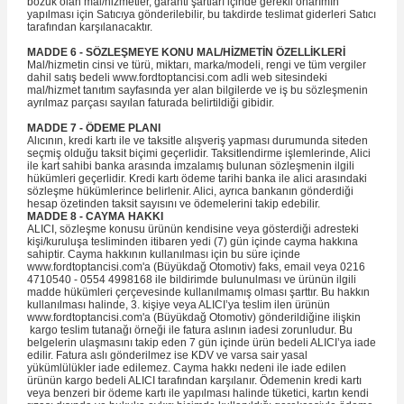
bozuk olan mal/hizmetler, garanti şartları içinde gerekli onarımın
yapılması için Satıcıya gönderilebilir, bu takdirde teslimat giderleri Satıcı
tarafından karşılanacaktır.
MADDE 6 - SÖZLEŞMEYE KONU MAL/HİZMETİN ÖZELLİKLERİ
Mal/hizmetin cinsi ve türü, miktarı, marka/modeli, rengi ve tüm vergiler
dahil satış bedeli www.fordtoptancisi.com adli web sitesindeki
mal/hizmet tanıtım sayfasında yer alan bilgilerde ve iş bu sözleşmenin
ayrılmaz parçası sayılan faturada belirtildiği gibidir.
MADDE 7 - ÖDEME PLANI
Alıcının, kredi kartı ile ve taksitle alışveriş yapması durumunda siteden
seçmiş olduğu taksit biçimi geçerlidir. Taksitlendirme işlemlerinde, Alici
ile kart sahibi banka arasında imzalamış bulunan sözleşmenin ilgili
hükümleri geçerlidir. Kredi kartı ödeme tarihi banka ile alici arasındaki
sözleşme hükümlerince belirlenir. Alici, ayrıca bankanın gönderdiği
hesap özetinden taksit sayısını ve ödemelerini takip edebilir.
MADDE 8 - CAYMA HAKKI
ALICI, sözleşme konusu ürünün kendisine veya gösterdiği adresteki
kişi/kuruluşa tesliminden itibaren yedi (7) gün içinde cayma hakkına
sahiptir. Cayma hakkının kullanılması için bu süre içinde
www.fordtoptancisi.com'a (Büyükdağ Otomotiv) faks, email veya 0216
4710540 - 0554 4998168 ile bildirimde bulunulması ve ürünün ilgili
madde hükümleri çerçevesinde kullanılmamış olması şarttır. Bu hakkın
kullanılması halinde, 3. kişiye veya ALICI’ya teslim ilen ürünün
www.fordtoptancisi.com'a (Büyükdağ Otomotiv) gönderildiğine ilişkin
kargo teslim tutanağı örneği ile fatura aslının iadesi zorunludur. Bu
belgelerin ulaşmasını takip eden 7 gün içinde ürün bedeli ALICI’ya iade
edilir. Fatura aslı gönderilmez ise KDV ve varsa sair yasal
yükümlülükler iade edilemez. Cayma hakkı nedeni ile iade edilen
ürünün kargo bedeli ALICI tarafından karşılanır. Ödemenin kredi kartı
veya benzeri bir ödeme kartı ile yapılması halinde tüketici, kartın kendi