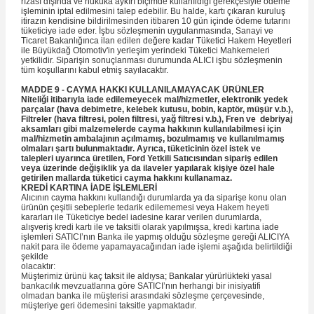
rızası dışında ve hukuka aykırı biçimde kullanıldığı gerekçesiyle ödeme
işleminin iptal edilmesini talep edebilir. Bu halde, kartı çıkaran kuruluş
itirazın kendisine bildirilmesinden itibaren 10 gün içinde ödeme tutarını
tüketiciye iade eder. İşbu sözleşmenin uygulanmasında, Sanayi ve
Ticaret Bakanlığınca ilan edilen değere kadar Tüketici Hakem Heyetleri
ile Büyükdağ Otomotiv'in yerleşim yerindeki Tüketici Mahkemeleri
yetkilidir. Siparişin sonuçlanması durumunda ALICI işbu sözleşmenin
tüm koşullarını kabul etmiş sayılacaktır.
MADDE 9 - CAYMA HAKKI KULLANILAMAYACAK ÜRÜNLER
Niteliği itibarıyla iade edilemeyecek mal/hizmetler, elektronik yedek
parçalar (hava debimetre, kelebek kutusu, bobin, kaptör, müşür v.b.),
Filtreler (hava filtresi, polen filtresi, yağ filtresi v.b.), Fren ve debriyaj
aksamları gibi malzemelerde cayma hakkının kullanılabilmesi için
mal/hizmetin ambalajının açılmamış, bozulmamış ve kullanılmamış
olmaları şartı bulunmaktadır. Ayrıca, tüketicinin özel istek ve
talepleri uyarınca üretilen, Ford Yetkili Satıcısından sipariş edilen
veya üzerinde değişiklik ya da ilaveler yapılarak kişiye özel hale
getirilen mallarda tüketici cayma hakkını kullanamaz.
KREDİ KARTINA İADE İŞLEMLERİ
Alıcının cayma hakkını kullandığı durumlarda ya da siparişe konu olan
ürünün çeşitli sebeplerle tedarik edilememesi veya Hakem heyeti
kararları ile Tüketiciye bedel iadesine karar verilen durumlarda,
alışveriş kredi kartı ile ve taksitli olarak yapılmışsa, kredi kartına iade
işlemleri SATICI’nın Banka ile yapmış olduğu sözleşme gereği ALICIYA
nakit para ile ödeme yapamayacağından iade işlemi aşağıda belirtildiği
şekilde
olacaktır:
Müşterimiz ürünü kaç taksit ile aldıysa; Bankalar yürürlükteki yasal
bankacılık mevzuatlarına göre SATICI’nın herhangi bir inisiyatifi
olmadan banka ile müşterisi arasındaki sözleşme çerçevesinde,
müşteriye geri ödemesini taksitle yapmaktadır.