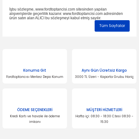
İşbu sözleşme, www.fordtoptancisi.com sitesinden yapılan
alışverişlerde geçerlilik kazanır. www.fordtoptancisi.com adresinden
ürün satın alan ALICI bu sözleşmeyi kabul etmiş sayılır.
Tüm Sayfalar
Konuma Git
Aynı Gün Ücretsiz Kargo
Fordtoptancısı Merkez Depo Konum
3000 TL Üzeri - Kaporta Grubu Hariç
ÖDEME SEÇENEKLERİ
MÜŞTERİ HİZMETLERİ
Kredi Kartı ve havale ile ödeme
Hafta içi: 08:30 - 18:30 C.tesi 08:30 -
imkanı
15:30