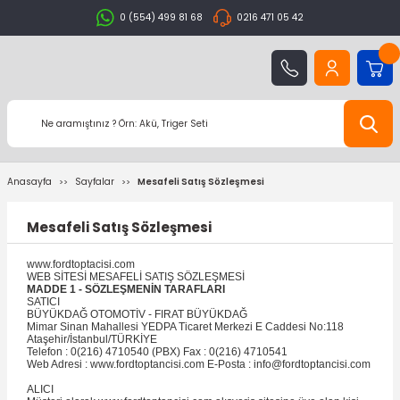
0 (554) 499 81 68
0216 471 05 42
Anasayfa
Sayfalar
Mesafeli Satış Sözleşmesi
Mesafeli Satış Sözleşmesi
www.fordtoptacisi.com
WEB SİTESİ MESAFELİ SATIŞ SÖZLEŞMESİ
MADDE 1 - SÖZLEŞMENİN TARAFLARI
SATICI
BÜYÜKDAĞ OTOMOTİV - FIRAT BÜYÜKDAĞ
Mimar Sinan Mahallesi YEDPA Ticaret Merkezi E Caddesi No:118
Ataşehir/İstanbul/TÜRKİYE
Telefon : 0(216) 4710540 (PBX) Fax : 0(216) 4710541
Web Adresi : www.fordtoptancisi.com E-Posta : info@fordtoptancisi.com
ALICI