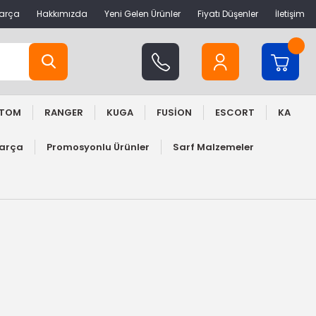
Parça
Hakkımızda
Yeni Gelen Ürünler
Fiyatı Düşenler
İletişim
STOM
RANGER
KUGA
FUSİON
ESCORT
KA
Parça
Promosyonlu Ürünler
Sarf Malzemeler