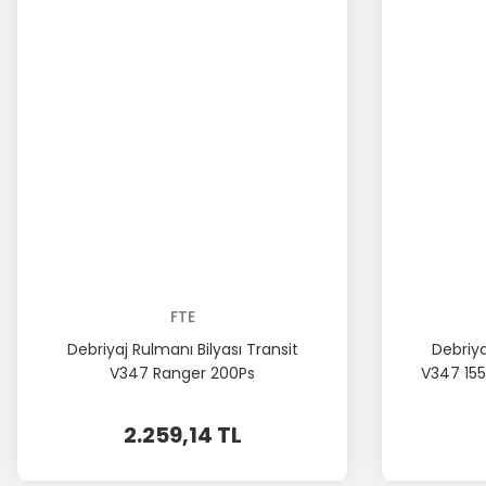
FTE
Debriyaj Rulmanı Bilyası Transit
Debriya
V347 Ranger 200Ps
V347 155
2.259,14 TL