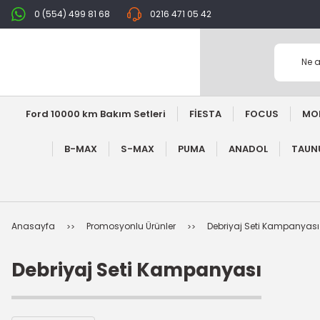
0 (554) 499 81 68
0216 471 05 42
Ford 10000 km Bakım Setleri
FİESTA
FOCUS
MO
B-MAX
S-MAX
PUMA
ANADOL
TAUNU
Anasayfa
Promosyonlu Ürünler
Debriyaj Seti Kampanyası
Debriyaj Seti Kampanyası