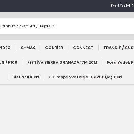
Ford Yedek 
NDEO
C-MAX
COURİER
CONNECT
TRANSİT / CU
S / P100
FESTİVA SIERRA GRANADA 17M 20M
Ford Yedek 
Sis Far Kitleri
3D Paspas ve Bagaj Havuz Çeşitleri