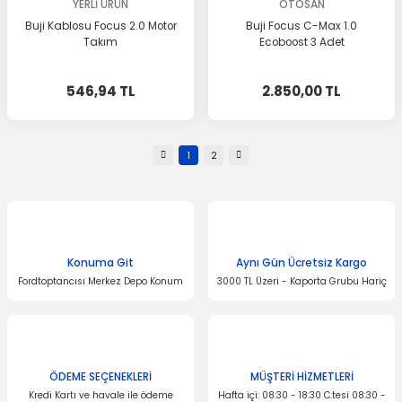
YERLİ ÜRÜN
OTOSAN
Buji Kablosu Focus 2.0 Motor
Buji Focus C-Max 1.0
Takım
Ecoboost 3 Adet
546,94 TL
2.850,00 TL
1
2
Konuma Git
Aynı Gün Ücretsiz Kargo
Fordtoptancısı Merkez Depo Konum
3000 TL Üzeri - Kaporta Grubu Hariç
ÖDEME SEÇENEKLERİ
MÜŞTERİ HİZMETLERİ
Kredi Kartı ve havale ile ödeme
Hafta içi: 08:30 - 18:30 C.tesi 08:30 -