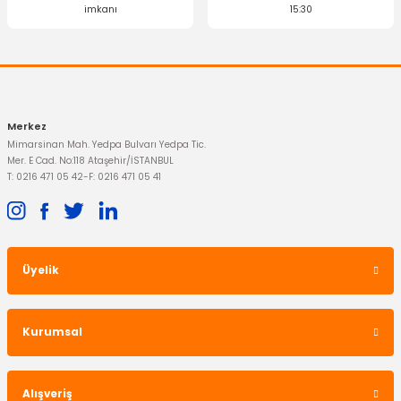
imkanı
15:30
Merkez
Mimarsinan Mah. Yedpa Bulvarı Yedpa Tic.
Mer. E Cad. No:118 Ataşehir/İSTANBUL
T: 0216 471 05 42
-
F: 0216 471 05 41
Üyelik
Kurumsal
Alışveriş