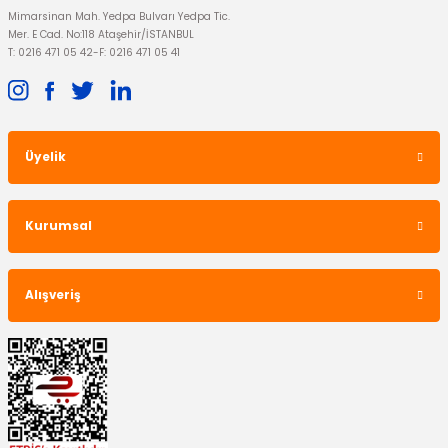
Otomatik Kavrama Debriyaj Kapağı Keçeli Focus 1.5 Tdci Çift Kavrama
Mimarsinan Mah. Yedpa Bulvarı Yedpa Tic.
Mer. E Cad. No:118 Ataşehir/İSTANBUL
T: 0216 471 05 42
-
F: 0216 471 05 41
2.199,00 TL
YENİ
OTOSAN
Üyelik
Ön Amortisör Transit V363
Kurumsal
3.750,00 TL
Alışveriş
YENİ
İTHAL ÜRÜN
Üst Tabla Ranger Dolu Tip Sağ 2019-2023