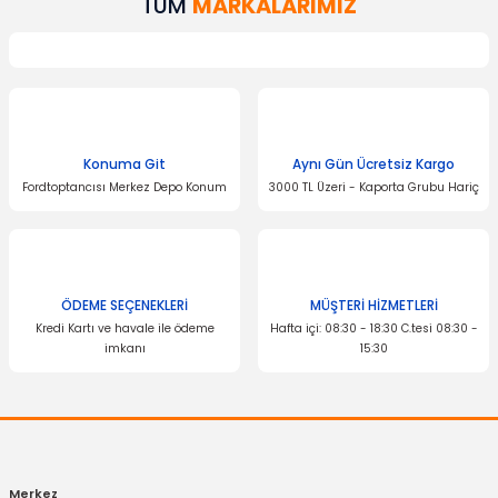
TÜM
MARKALARIMIZ
Konuma Git
Aynı Gün Ücretsiz Kargo
Fordtoptancısı Merkez Depo Konum
3000 TL Üzeri - Kaporta Grubu Hariç
SKT
ÖDEME SEÇENEKLERİ
MÜŞTERİ HİZMETLERİ
Otomatik Kavrama Debriyaj Kapağı Keçeli Focus 1.5 Tdci Çift Kavrama
Kredi Kartı ve havale ile ödeme
Hafta içi: 08:30 - 18:30 C.tesi 08:30 -
imkanı
15:30
2.199,00 TL
SKT
Merkez