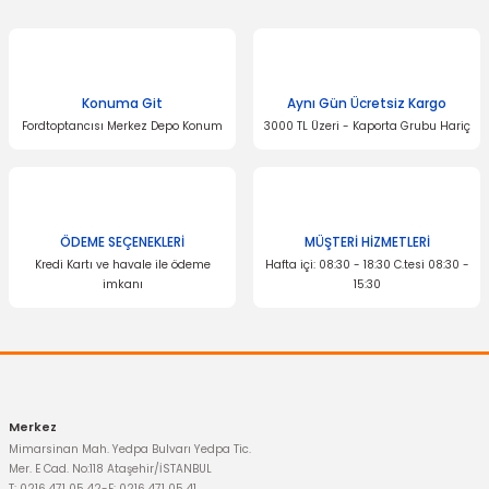
Konuma Git
Aynı Gün Ücretsiz Kargo
Fordtoptancısı Merkez Depo Konum
3000 TL Üzeri - Kaporta Grubu Hariç
ÖDEME SEÇENEKLERİ
MÜŞTERİ HİZMETLERİ
Kredi Kartı ve havale ile ödeme
Hafta içi: 08:30 - 18:30 C.tesi 08:30 -
imkanı
15:30
Merkez
Mimarsinan Mah. Yedpa Bulvarı Yedpa Tic.
Mer. E Cad. No:118 Ataşehir/İSTANBUL
T: 0216 471 05 42
-
F: 0216 471 05 41