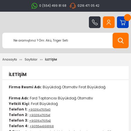
0 (554) 499 81 68
0216 471 05 42
Anasayfa
Sayfalar
İLETİŞİM
İLETİŞİM
Firma Resmi Adı:
Büyükdağ Otomotiv Fırat Büyükdağ
Firma Adı:
Ford Toptancısı Büyükdağ Otomotiv
Yetkili Kişi:
Fırat Büyükdağ
Telefon 1:
+902164710540
Telefon 2:
+902164710541
Telefon 3:
+902164710542
Telefon 4:
+905544998168