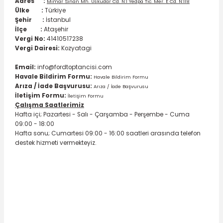
Adres :
Mimar Sinan Mh. Üsküdar Cd. N:1 Yedpa Tic. Mer. E Cd. N:118
Ülke
:
Türkiye
Şehir
:
İstanbul
İlçe :
Ataşehir
Vergi No
:
41410517238
Vergi Dairesi
:
Kozyatagi
Email:
info@fordtoptancisi.com
Havale Bildirim Formu
:
Havale Bildirim Formu
Arıza / İade Başvurusu
:
Arıza / İade Başvurusu
İletişim Formu
:
İletişim Formu
Çalışma Saatlerimiz
Hafta içi; Pazartesi - Salı - Çarşamba - Perşembe - Cuma
09:00 - 18:00
Hafta sonu; Cumartesi 09:00 - 16:00 saatleri arasında telefon
destek hizmeti vermekteyiz.