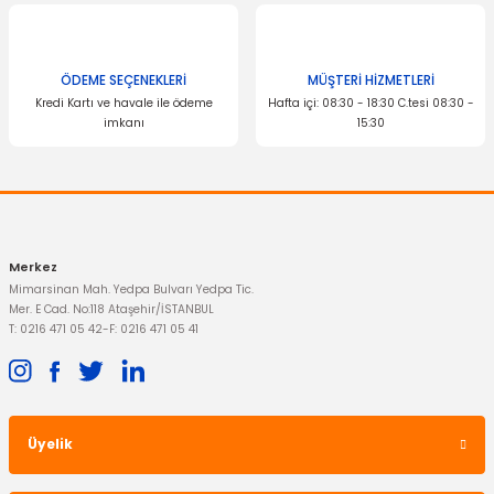
ÖDEME SEÇENEKLERİ
MÜŞTERİ HİZMETLERİ
Kredi Kartı ve havale ile ödeme
Hafta içi: 08:30 - 18:30 C.tesi 08:30 -
imkanı
15:30
Merkez
Mimarsinan Mah. Yedpa Bulvarı Yedpa Tic.
Mer. E Cad. No:118 Ataşehir/İSTANBUL
T: 0216 471 05 42
-
F: 0216 471 05 41
Üyelik