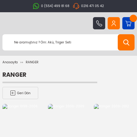
0 (554) 499 81 68
0216 471 05 42
Anasayfa
RANGER
RANGER
Geri Dön