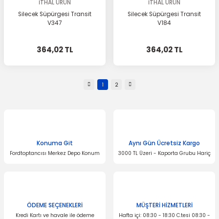
İTHAL ÜRÜN
İTHAL ÜRÜN
Silecek Süpürgesi Transit
Silecek Süpürgesi Transit
V347
V184
364,02 TL
364,02 TL
1
2
Konuma Git
Aynı Gün Ücretsiz Kargo
Fordtoptancısı Merkez Depo Konum
3000 TL Üzeri - Kaporta Grubu Hariç
ÖDEME SEÇENEKLERİ
MÜŞTERİ HİZMETLERİ
Kredi Kartı ve havale ile ödeme
Hafta içi: 08:30 - 18:30 C.tesi 08:30 -