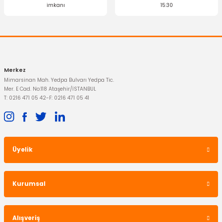
imkanı
15:30
Merkez
Mimarsinan Mah. Yedpa Bulvarı Yedpa Tic.
Mer. E Cad. No:118 Ataşehir/İSTANBUL
T: 0216 471 05 42
-
F: 0216 471 05 41
Üyelik
Kurumsal
Alışveriş