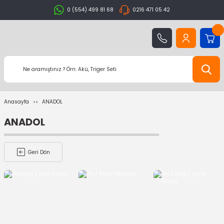
0 (554) 499 81 68
0216 471 05 42
Anasayfa
ANADOL
ANADOL
Geri Dön