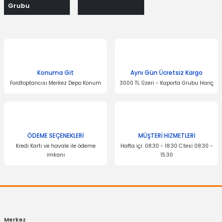
Grubu
Konuma Git
Aynı Gün Ücretsiz Kargo
Fordtoptancısı Merkez Depo Konum
3000 TL Üzeri - Kaporta Grubu Hariç
ÖDEME SEÇENEKLERİ
MÜŞTERİ HİZMETLERİ
Kredi Kartı ve havale ile ödeme
Hafta içi: 08:30 - 18:30 C.tesi 08:30 -
imkanı
15:30
Merkez