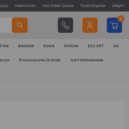
Parça
Hakkımızda
Yeni Gelen Ürünler
Fiyatı Düşenler
İletişim
0
STOM
RANGER
KUGA
FUSİON
ESCORT
KA
Parça
Promosyonlu Ürünler
Sarf Malzemeler