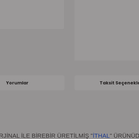
Yorumlar
Taksit Seçenekle
JİNAL İLE BİREBİR ÜRETİLMİŞ "
İTHAL
" ÜRÜNÜD