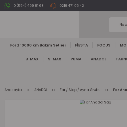
0 (554) 499 81 68
0216 471 05 42
Ford 10000 km Bakım Setleri
FİESTA
FOCUS
MO
B-MAX
S-MAX
PUMA
ANADOL
TAUNU
Anasayfa
ANADOL
Far / Stop / Ayna Grubu
Far An