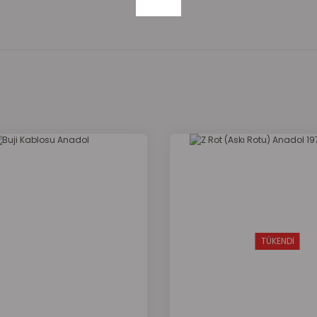
onularda yetersiz gördüğünüz noktaları öneri formunu kullanarak tarafımı
Bu ürüne ilk yorumu siz yapın!
Yorum Yaz
TÜKENDİ