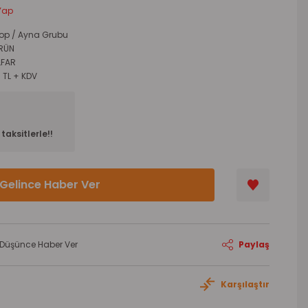
Yap
top / Ayna Grubu
ÜRÜN
LFAR
7 TL + KDV
taksitlerle!!
Gelince Haber Ver
ı Düşünce Haber Ver
Paylaş
Karşılaştır