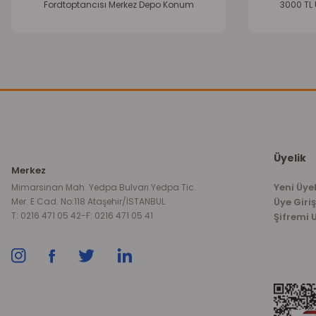
Fordtoptancısı Merkez Depo Konum
3000 TL 
Üyelik
Merkez
Yeni Üyel
Mimarsinan Mah. Yedpa Bulvarı Yedpa Tic.
Mer. E Cad. No:118 Ataşehir/İSTANBUL
Üye Giriş
T: 0216 471 05 42
-
F: 0216 471 05 41
Şifremi