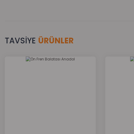
TAVSİYE
ÜRÜNLER
Bu ürünün fiyat bilgisi, resim, ürün açıklamalarında ve diğer k
Görüş ve önerileriniz için teşekkür ederiz.
Ürün resmi kalitesiz, bozuk veya görüntülenemiyor.
Ürün açıklamasında eksik bilgiler bulunuyor.
Ürün bilgilerinde hatalar bulunuyor.
Ürün fiyatı diğer sitelerden daha pahalı.
Bu ürüne benzer farklı alternatifler olmalı.