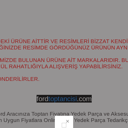
İ ÜRÜNE AİTTİR VE RESİMLERİ BİZZAT KENDİ
DİĞİNİZDE RESİMDE GÖRDÜĞÜNÜZ ÜRÜNÜN AYNI
MİZDE BULUNAN ÜRÜNE AİT MARKALARIDIR. BU
 RAHATLIĞIYLA ALIŞVERİŞ YAPABİLİRSİNİZ.
ÖNDERİLİRLER.
ford
toptancisi
.com
rd Aracınıza Toptan Fiyatına Yedek Parça ve Akses
n Uygun Fiyatlara Online Ford Yedek Parça Tedarikçi