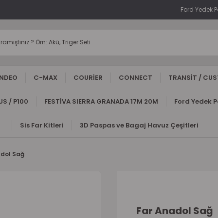
Ford Yedek 
NDEO
C-MAX
COURİER
CONNECT
TRANSİT / CU
S / P100
FESTİVA SIERRA GRANADA 17M 20M
Ford Yedek 
Sis Far Kitleri
3D Paspas ve Bagaj Havuz Çeşitleri
adol Sağ
Far Anadol Sağ