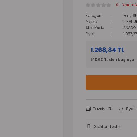
0 - Yorum 
Kategori
Far / S
Marka
İTHAL 
Stok Kodu
ANADO
Fiyat
1.057,3
1.268,84 TL
140,63 TL den başlayan 
Tavsiye Et
Fiyat
Stoktan Teslim