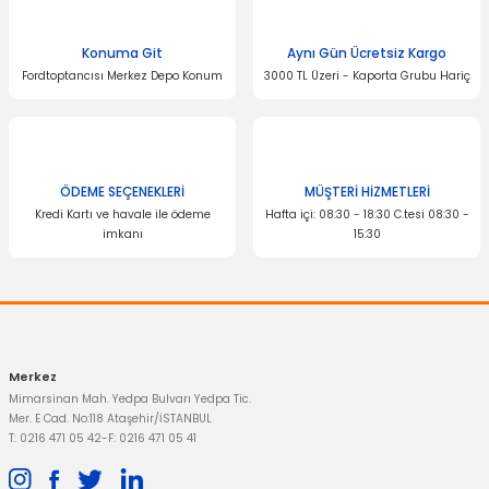
Konuma Git
Aynı Gün Ücretsiz Kargo
Fordtoptancısı Merkez Depo Konum
3000 TL Üzeri - Kaporta Grubu Hariç
ÖDEME SEÇENEKLERİ
MÜŞTERİ HİZMETLERİ
Kredi Kartı ve havale ile ödeme
Hafta içi: 08:30 - 18:30 C.tesi 08:30 -
imkanı
15:30
Merkez
Mimarsinan Mah. Yedpa Bulvarı Yedpa Tic.
Mer. E Cad. No:118 Ataşehir/İSTANBUL
T: 0216 471 05 42
-
F: 0216 471 05 41