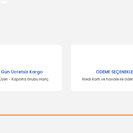
nler
 Gün Ücretsiz Kargo
ÖDEME SEÇENEKLE
Üzeri - Kaporta Grubu Hariç
Kredi Kartı ve havale ile öd