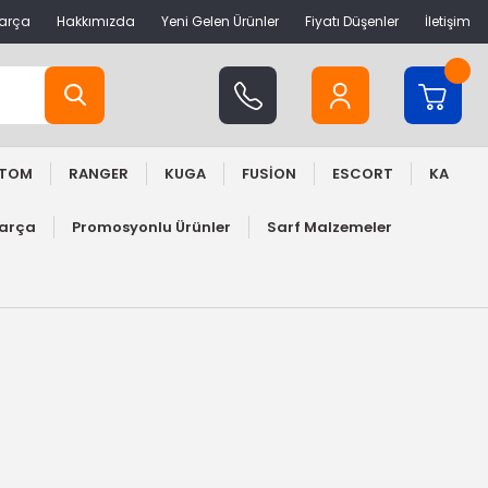
Parça
Hakkımızda
Yeni Gelen Ürünler
Fiyatı Düşenler
İletişim
STOM
RANGER
KUGA
FUSİON
ESCORT
KA
Parça
Promosyonlu Ürünler
Sarf Malzemeler