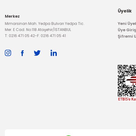
Üyelik
Merkez
Yeni Üyel
Mimarsinan Mah. Yedpa Bulvarı Yedpa Tic.
Mer. E Cad. No:118 Ataşehir/İSTANBUL
Üye Giriş
T: 0216 471 05 42
-
F: 0216 471 05 41
Şifremi