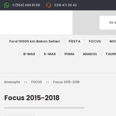
0 (554) 499 81 68
0216 471 05 42
Ford 10000 km Bakım Setleri
FİESTA
FOCUS
MO
B-MAX
S-MAX
PUMA
ANADOL
TAUNU
Anasayfa
FOCUS
Focus 2015-2018
Focus 2015-2018