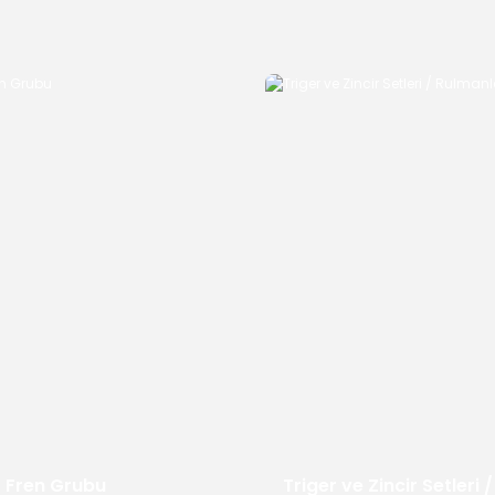
/ Fren Grubu
Triger ve Zincir Setleri /