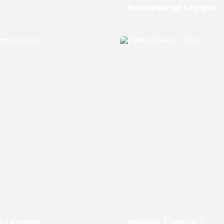
Rulmanlar ve Kayışlar
m / Pompa
Enjektör / Sensör /