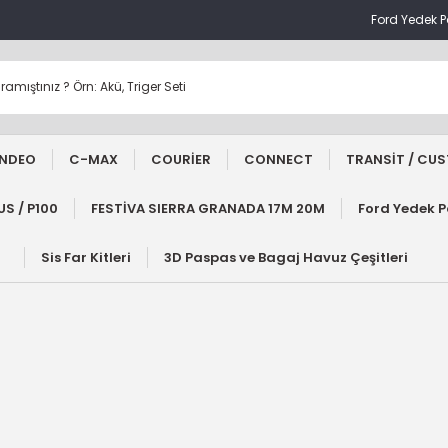
Ford Yedek 
NDEO
C-MAX
COURİER
CONNECT
TRANSİT / CU
S / P100
FESTİVA SIERRA GRANADA 17M 20M
Ford Yedek 
Sis Far Kitleri
3D Paspas ve Bagaj Havuz Çeşitleri