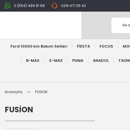
0 (554) 499 81 68
0216 471 05 42
Ford 10000 km Bakım Setleri
FİESTA
FOCUS
MO
B-MAX
S-MAX
PUMA
ANADOL
TAUNU
Anasayfa
FUSİON
FUSİON