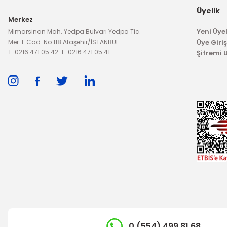
Üyelik
Merkez
Yeni Üyel
Mimarsinan Mah. Yedpa Bulvarı Yedpa Tic.
Mer. E Cad. No:118 Ataşehir/İSTANBUL
Üye Giriş
T: 0216 471 05 42
-
F: 0216 471 05 41
Şifremi
0 (554) 499 81 68