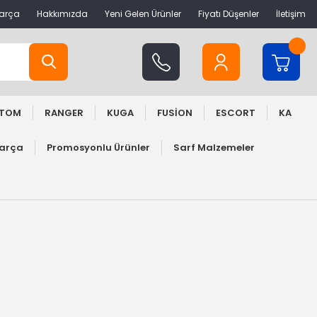
Parça
Hakkımızda
Yeni Gelen Ürünler
Fiyatı Düşenler
İletişim
STOM
RANGER
KUGA
FUSİON
ESCORT
KA
Parça
Promosyonlu Ürünler
Sarf Malzemeler