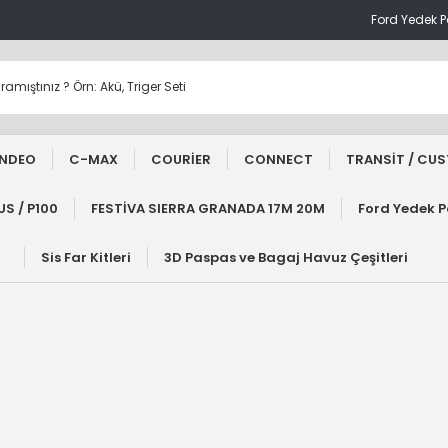
Ford Yedek 
NDEO
C-MAX
COURİER
CONNECT
TRANSİT / CU
S / P100
FESTİVA SIERRA GRANADA 17M 20M
Ford Yedek 
Sis Far Kitleri
3D Paspas ve Bagaj Havuz Çeşitleri