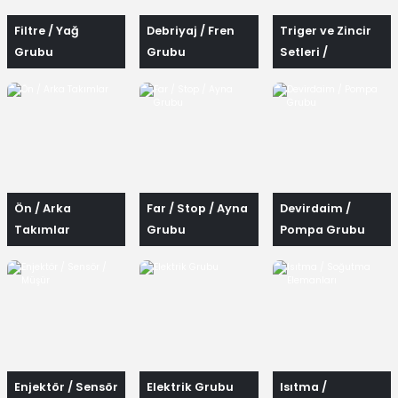
Filtre / Yağ
Debriyaj / Fren
Triger ve Zincir
Grubu
Grubu
Setleri /
Rulmanlar ve
Kayışlar
Ön / Arka
Far / Stop / Ayna
Devirdaim /
Takımlar
Grubu
Pompa Grubu
Enjektör / Sensör
Elektrik Grubu
Isıtma /