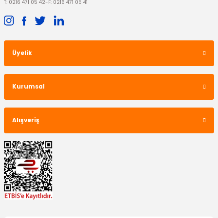
T: 0216 471 05 42
-
F: 0216 471 05 41
Üyelik
Kurumsal
Alışveriş