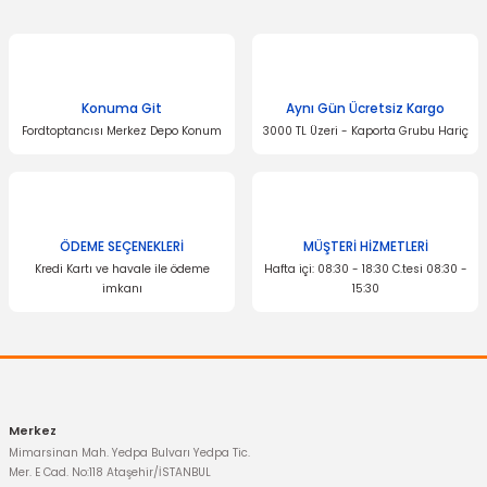
Konuma Git
Aynı Gün Ücretsiz Kargo
Fordtoptancısı Merkez Depo Konum
3000 TL Üzeri - Kaporta Grubu Hariç
ÖDEME SEÇENEKLERİ
MÜŞTERİ HİZMETLERİ
Kredi Kartı ve havale ile ödeme
Hafta içi: 08:30 - 18:30 C.tesi 08:30 -
imkanı
15:30
Merkez
Mimarsinan Mah. Yedpa Bulvarı Yedpa Tic.
Mer. E Cad. No:118 Ataşehir/İSTANBUL