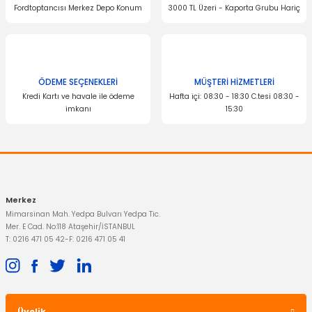
Fordtoptancısı Merkez Depo Konum
3000 TL Üzeri - Kaporta Grubu Hariç
ÖDEME SEÇENEKLERİ
MÜŞTERİ HİZMETLERİ
Kredi Kartı ve havale ile ödeme
Hafta içi: 08:30 - 18:30 C.tesi 08:30 -
imkanı
15:30
Merkez
Mimarsinan Mah. Yedpa Bulvarı Yedpa Tic.
Mer. E Cad. No:118 Ataşehir/İSTANBUL
T: 0216 471 05 42
-
F: 0216 471 05 41