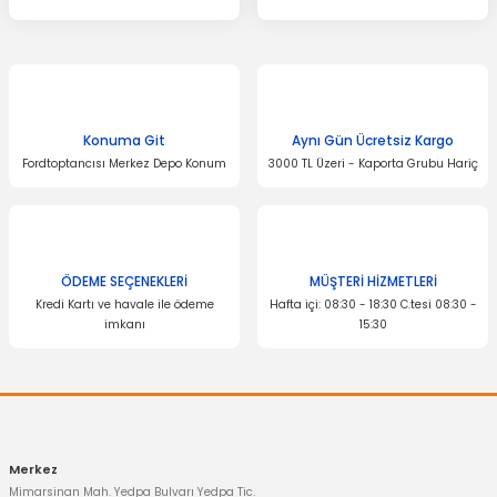
Konuma Git
Aynı Gün Ücretsiz Kargo
Fordtoptancısı Merkez Depo Konum
3000 TL Üzeri - Kaporta Grubu Hariç
ÖDEME SEÇENEKLERİ
MÜŞTERİ HİZMETLERİ
Kredi Kartı ve havale ile ödeme
Hafta içi: 08:30 - 18:30 C.tesi 08:30 -
imkanı
15:30
Merkez
Mimarsinan Mah. Yedpa Bulvarı Yedpa Tic.