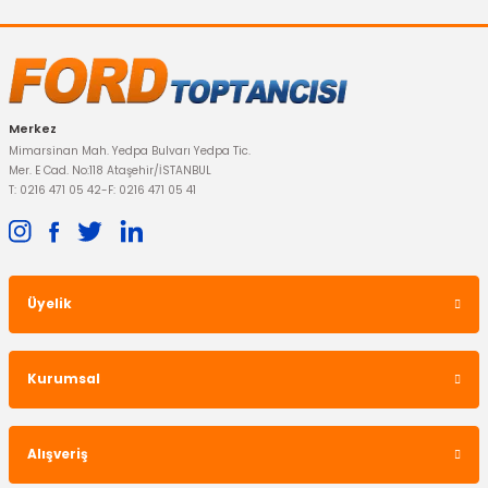
Merkez
Mimarsinan Mah. Yedpa Bulvarı Yedpa Tic.
Mer. E Cad. No:118 Ataşehir/İSTANBUL
T: 0216 471 05 42
-
F: 0216 471 05 41
Üyelik
Kurumsal
Alışveriş