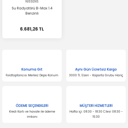
NİSSENS
Su Radyatörü B-Max 1.4
Benzinli
6.681,26 TL
Konuma Git
Aynı Gün Ücretsiz Kargo
Fordtoptancısı Merkez Depo Konum
3000 TL Üzeri - Kaporta Grubu Hariç
ÖDEME SEÇENEKLERİ
MÜŞTERİ HİZMETLERİ
Kredi Kartı ve havale ile ödeme
Hafta içi: 08:30 - 18:30 C.tesi 08:30 -
imkanı
15:30