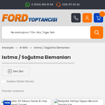
0 (554) 499 81 68
0216 471 05 42
Anasayfa
B-MAX
Isıtma / Soğutma Elemanları
Isıtma / Soğutma Elemanları
Geri Dön
Sadece Stokta Olanlar
YENİ