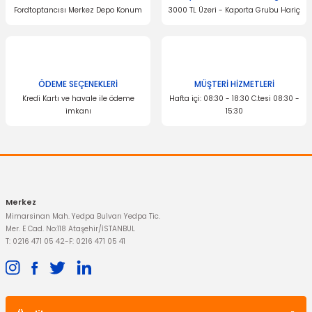
Fordtoptancısı Merkez Depo Konum
3000 TL Üzeri - Kaporta Grubu Hariç
ÖDEME SEÇENEKLERİ
MÜŞTERİ HİZMETLERİ
Kredi Kartı ve havale ile ödeme
Hafta içi: 08:30 - 18:30 C.tesi 08:30 -
imkanı
15:30
Merkez
Mimarsinan Mah. Yedpa Bulvarı Yedpa Tic.
Mer. E Cad. No:118 Ataşehir/İSTANBUL
T: 0216 471 05 42
-
F: 0216 471 05 41