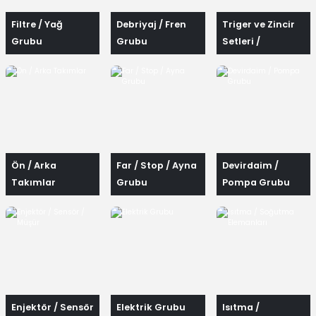
Filtre / Yağ
Debriyaj / Fren
Triger ve Zincir
Grubu
Grubu
Setleri /
Rulmanlar ve
Kayışlar
Ön / Arka
Far / Stop / Ayna
Devirdaim /
Takımlar
Grubu
Pompa Grubu
Enjektör / Sensör
Elektrik Grubu
Isıtma /