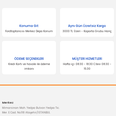
Konuma Git
Aynı Gün Ücretsiz Kargo
Fordtoptancısı Merkez Depo Konum
3000 TL Üzeri - Kaporta Grubu Hariç
ÖDEME SEÇENEKLERİ
MÜŞTERİ HİZMETLERİ
Kredi Kartı ve havale ile ödeme
Hafta içi: 08:30 - 18:30 C.tesi 08:30 -
imkanı
15:30
Merkez
Mimarsinan Mah. Yedpa Bulvarı Yedpa Tic.
Mer. E Cad. No:118 Ataşehir/İSTANBUL