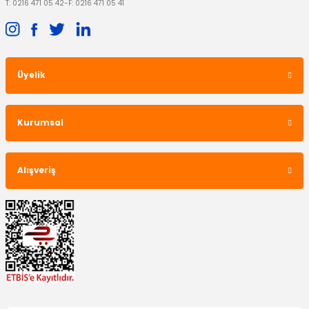
T: 0216 471 05 42
-
F: 0216 471 05 41
Üyelik
Kurumsal
Alışveriş