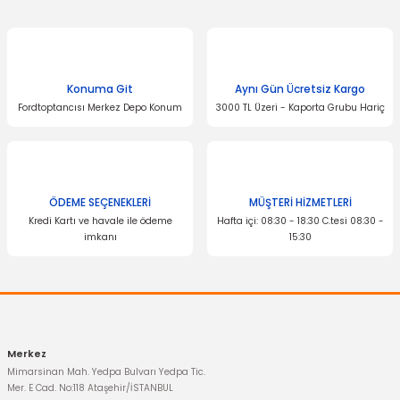
Konuma Git
Aynı Gün Ücretsiz Kargo
Fordtoptancısı Merkez Depo Konum
3000 TL Üzeri - Kaporta Grubu Hariç
ÖDEME SEÇENEKLERİ
MÜŞTERİ HİZMETLERİ
Kredi Kartı ve havale ile ödeme
Hafta içi: 08:30 - 18:30 C.tesi 08:30 -
imkanı
15:30
Merkez
Mimarsinan Mah. Yedpa Bulvarı Yedpa Tic.
Mer. E Cad. No:118 Ataşehir/İSTANBUL