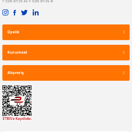
T: 0216 471 05 42
-
F: 0216 471 05 41
Üyelik
Kurumsal
Alışveriş