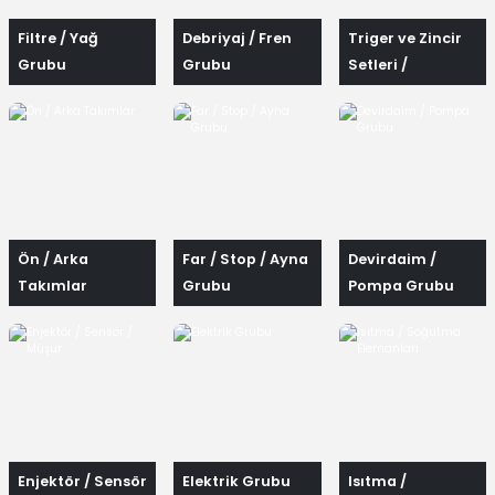
Filtre / Yağ
Debriyaj / Fren
Triger ve Zincir
Grubu
Grubu
Setleri /
Rulmanlar ve
Kayışlar
Ön / Arka
Far / Stop / Ayna
Devirdaim /
Takımlar
Grubu
Pompa Grubu
Enjektör / Sensör
Elektrik Grubu
Isıtma /