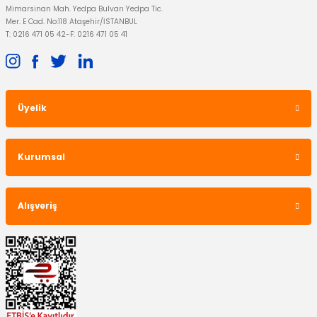
Mimarsinan Mah. Yedpa Bulvarı Yedpa Tic.
Mer. E Cad. No:118 Ataşehir/İSTANBUL
T: 0216 471 05 42
-
F: 0216 471 05 41
Üyelik
OTOSAN
Hava Filtresi Fiesta Fusion 1.4 Tdci
Kurumsal
793,51 TL
Alışveriş