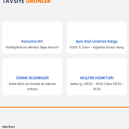
TAVSİYE
ÜRÜNLER
tarafımıza iletebilirsiniz.
Görüş ve önerileriniz için teşekkür ederiz.
Ürün resmi kalitesiz, bozuk veya görüntülenemiyor.
Ürün açıklamasında eksik bilgiler bulunuyor.
Ürün bilgilerinde hatalar bulunuyor.
Konuma Git
Aynı Gün Ücretsiz Kargo
Fordtoptancısı Merkez Depo Konum
3000 TL Üzeri - Kaporta Grubu Hariç
Ürün fiyatı diğer sitelerden daha pahalı.
Bu ürüne benzer farklı alternatifler olmalı.
İTHAL ÜRÜN
Benzin Filtresi Fiesta Fusion
ÖDEME SEÇENEKLERİ
MÜŞTERİ HİZMETLERİ
Kredi Kartı ve havale ile ödeme
Hafta içi: 08:30 - 18:30 C.tesi 08:30 -
imkanı
15:30
Gönder
264,04 TL
Merkez