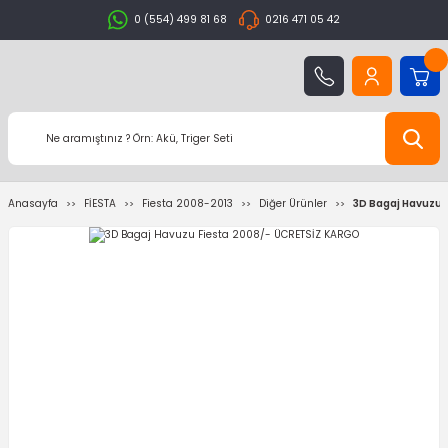
0 (554) 499 81 68
0216 471 05 42
Anasayfa
FİESTA
Fiesta 2008-2013
Diğer Ürünler
3D Bagaj Havuzu 