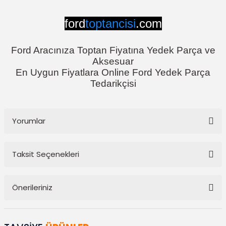
ford
toptancisi
.com
Ford Aracınıza Toptan Fiyatına Yedek Parça ve
Aksesuar
En Uygun Fiyatlara Online Ford Yedek Parça
Tedarikçisi
Yorumlar
Taksit Seçenekleri
Bu ürüne ilk yorumu siz yapın!
Önerileriniz
Yorum Yaz
Bu ürünün fiyat bilgisi, resim, ürün açıklamalarında ve diğer
konularda yetersiz gördüğünüz noktaları öneri formunu kullanarak