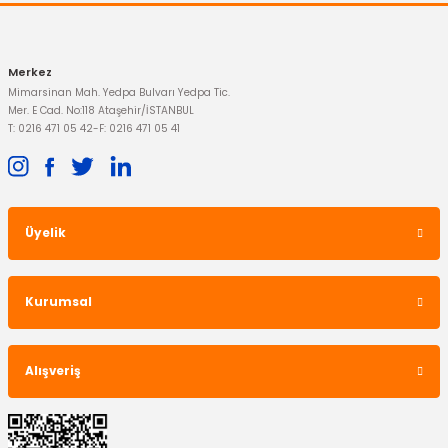
Gönder
Merkez
Mimarsinan Mah. Yedpa Bulvarı Yedpa Tic.
Mer. E Cad. No:118 Ataşehir/İSTANBUL
T: 0216 471 05 42
-
F: 0216 471 05 41
Üyelik
Kurumsal
Alışveriş