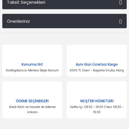
Taksit Seçenekleri
Bu ürüne ilk yorumu siz yapın!
Önerileriniz
Yorum Yaz
Bu ürünün fiyat bilgisi, resim, ürün açıklamalarında ve diğer
konularda yetersiz gördüğünüz noktaları öneri formunu kullanarak
tarafımıza iletebilirsiniz.
Görüş ve önerileriniz için teşekkür ederiz.
Konuma Git
Aynı Gün Ücretsiz Kargo
Ürün resmi kalitesiz, bozuk veya görüntülenemiyor.
Fordtoptancısı Merkez Depo Konum
3000 TL Üzeri - Kaporta Grubu Hariç
Ürün açıklamasında eksik bilgiler bulunuyor.
Ürün bilgilerinde hatalar bulunuyor.
Ürün fiyatı diğer sitelerden daha pahalı.
Bu ürüne benzer farklı alternatifler olmalı.
ÖDEME SEÇENEKLERİ
MÜŞTERİ HİZMETLERİ
Kredi Kartı ve havale ile ödeme
Hafta içi: 08:30 - 18:30 C.tesi 08:30 -
imkanı
15:30