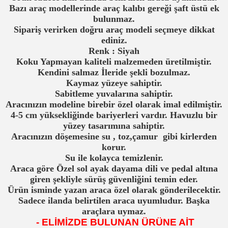
Bazı araç modellerinde araç kalıbı gereği şaft üstü ek
bulunmaz.
Sipariş verirken doğru araç modeli seçmeye dikkat
ediniz.
Renk : Siyah
Koku Yapmayan kaliteli malzemeden üretilmiştir.
Kendini salmaz İleride şekli bozulmaz.
Kaymaz yüzeye sahiptir.
Sabitleme yuvalarına sahiptir.
Aracınızın modeline birebir özel olarak imal edilmiştir.
4-5 cm yüksekliğinde bariyerleri vardır. Havuzlu bir
yüzey tasarımına sahiptir.
Aracınızın döşemesine
su , toz,çamur gibi kirlerden
korur.
Su ile kolayca temizlenir.
Araca göre Özel sol ayak dayama dili ve pedal altına
giren şekliyle sürüş güvenliğini temin eder.
Ürün isminde yazan araca özel olarak gönderilecektir.
Sadece ilanda belirtilen araca uyumludur. Başka
araçlara uymaz.
- ELİMİZDE BULUNAN ÜRÜNE AİT