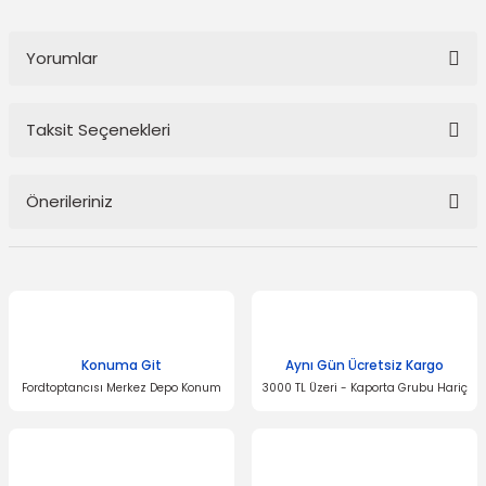
Yorumlar
Taksit Seçenekleri
Bu ürüne ilk yorumu siz yapın!
Önerileriniz
Yorum Yaz
Bu ürünün fiyat bilgisi, resim, ürün açıklamalarında ve diğer
konularda yetersiz gördüğünüz noktaları öneri formunu kullanarak
tarafımıza iletebilirsiniz.
Görüş ve önerileriniz için teşekkür ederiz.
Konuma Git
Aynı Gün Ücretsiz Kargo
Ürün resmi kalitesiz, bozuk veya görüntülenemiyor.
Fordtoptancısı Merkez Depo Konum
3000 TL Üzeri - Kaporta Grubu Hariç
Ürün açıklamasında eksik bilgiler bulunuyor.
Ürün bilgilerinde hatalar bulunuyor.
Ürün fiyatı diğer sitelerden daha pahalı.