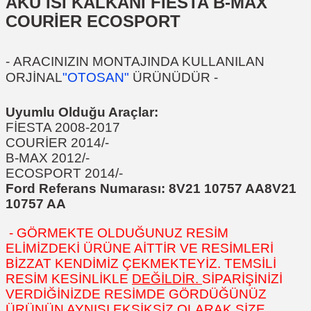
AKÜ ISI KALKANI FİESTA B-MAX
COURİER ECOSPORT
-
ARACINIZIN MONTAJINDA KULLANILAN
ORJİNAL
"OTOSAN"
ÜRÜNÜDÜR
-
Uyumlu Olduğu Araçlar:
FİESTA 2008-2017
COURİER 2014/-
B-MAX 2012/-
ECOSPORT 2014/-
Ford Referans Numarası: 8V21 10757 AA
8V21
10757 AA
- GÖRMEKTE OLDUĞUNUZ RESİM
ELİMİZDEKİ ÜRÜNE AİTTİR VE RESİMLERİ
BİZZAT KENDİMİZ ÇEKMEKTEYİZ. TEMSİLİ
RESİM KESİNLİKLE
DEĞİLDİR.
SİPARİŞİNİZİ
VERDİĞİNİZDE RESİMDE GÖRDÜĞÜNÜZ
ÜRÜNÜN AYNISI EKSİKSİZ OLARAK SİZE