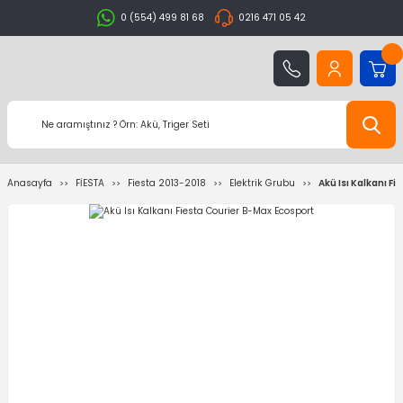
0 (554) 499 81 68
0216 471 05 42
Anasayfa
FİESTA
Fiesta 2013-2018
Elektrik Grubu
Akü Isı Kalkanı F