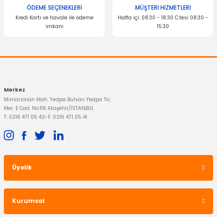
Bu ürüne benzer farklı alternatifler olmalı.
ÖDEME SEÇENEKLERİ
MÜŞTERİ HİZMETLERİ
Kredi Kartı ve havale ile ödeme
Hafta içi: 08:30 - 18:30 C.tesi 08:30 -
imkanı
15:30
Gönder
Merkez
Mimarsinan Mah. Yedpa Bulvarı Yedpa Tic.
Mer. E Cad. No:118 Ataşehir/İSTANBUL
T: 0216 471 05 42
-
F: 0216 471 05 41
Üyelik
Kurumsal