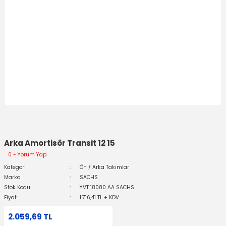
Arka Amortisör Transit 12 15
0 - Yorum Yap
Kategori
Ön / Arka Takımlar
Marka
SACHS
Stok Kodu
YVT 18080 AA SACHS
Fiyat
1.716,41 TL + KDV
2.059,69 TL