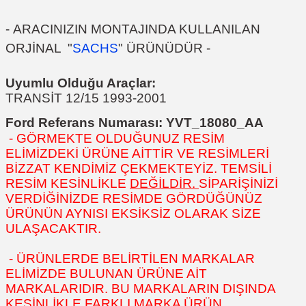
-
ARACINIZIN MONTAJINDA KULLANILAN
ORJİNAL "
SACHS
" ÜRÜNÜDÜR
-
Uyumlu Olduğu Araçlar:
TRANSİT 12/15 1993-2001
Ford Referans Numarası:
YVT_18080_AA
- GÖRMEKTE OLDUĞUNUZ RESİM
ELİMİZDEKİ ÜRÜNE AİTTİR VE RESİMLERİ
BİZZAT KENDİMİZ ÇEKMEKTEYİZ. TEMSİLİ
RESİM KESİNLİKLE
DEĞİLDİR.
SİPARİŞİNİZİ
VERDİĞİNİZDE RESİMDE GÖRDÜĞÜNÜZ
ÜRÜNÜN AYNISI EKSİKSİZ OLARAK SİZE
ULAŞACAKTIR.
- ÜRÜNLERDE BELİRTİLEN MARKALAR
ELİMİZDE BULUNAN ÜRÜNE AİT
MARKALARIDIR. BU MARKALARIN DIŞINDA
KESİNLİKLE FARKLI MARKA ÜRÜN