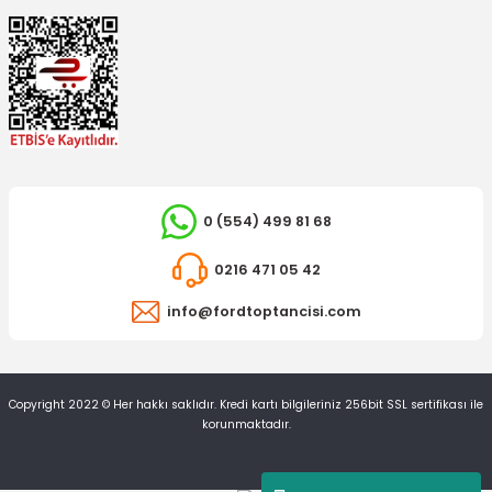
0 (554) 499 81 68
0216 471 05 42
info@fordtoptancisi.com
YERLİ ÜRÜN
Ön Sinyal Lambası Transit 12 15 Sarı Sağ
Copyright 2022 © Her hakkı saklıdır. Kredi kartı bilgileriniz 256bit SSL sertifikası ile
korunmaktadır.
262,50 TL