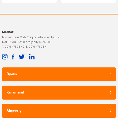
Gönder
997,50 TL
Merkez
Mimarsinan Mah. Yedpa Bulvarı Yedpa Tic.
Mer. E Cad. No:118 Ataşehir/İSTANBUL
T: 0216 471 05 42
-
F: 0216 471 05 41
Üyelik
İTHAL ÜRÜN
Devirdaim Transit 12 15
VALEO
Kurumsal
Debriyaj Seti Transit 12 15 Turbo
981,46 TL
Alışveriş
4.350,00 TL