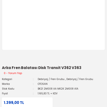
Arka Fren Balatası Disk Transit V362 V363
0 - Yorum Yap
Kategori
Debriyaj / Fren Grubu
,
Debriyaj / Fren Grubu
Marka
OTOSAN
Stok Kodu
BK21 2M008 AA MK2K 2M008 A1A
Fiyat
1.165,83 TL + KDV
1.399,00 TL