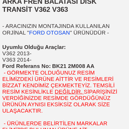
ARKA FREN BALATASI DİSK
TRANSİT V362 V363
-
ARACINIZIN MONTAJINDA KULLANILAN
ORJİNAL "
FORD OTOSAN
" ÜRÜNÜDÜR
-
Uyumlu Olduğu Araçlar:
V362 2013-
V363 2014-
Ford Referans No:
BK21 2M008 AA
- GÖRMEKTE OLDUĞUNUZ RESİM
ELİMİZDEKİ ÜRÜNE AİTTİR VE RESİMLERİ
BİZZAT KENDİMİZ ÇEKMEKTEYİZ. TEMSİLİ
RESİM KESİNLİKLE
DEĞİLDİR.
SİPARİŞİNİZİ
VERDİĞİNİZDE RESİMDE GÖRDÜĞÜNÜZ
ÜRÜNÜN AYNISI EKSİKSİZ OLARAK SİZE
ULAŞACAKTIR.
- ÜRÜNLERDE BELİRTİLEN MARKALAR