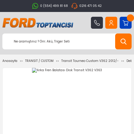
0 (554) 499 81 68
0216 471 05 42
Anasayfa
TRANSİT / CUSTOM
Transit Tourneo Custom V362 2012/-
Debr