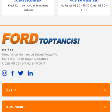
ÖDEME SEÇENEKLERİ
MÜŞTERİ HİZMETLERİ
Kredi Kartı ve havale ile ödeme
Hafta içi: 08:30 - 18:30 C.tesi 08:30 -
imkanı
15:30
Gönder
YERLİ ÜRÜN
Arka Fren Balatası Disk Transit V362 V363 Fişli
685,65 TL
Merkez
Mimarsinan Mah. Yedpa Bulvarı Yedpa Tic.
Mer. E Cad. No:118 Ataşehir/İSTANBUL
T: 0216 471 05 42
-
F: 0216 471 05 41
Üyelik
Kurumsal