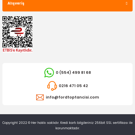
Alışveriş
TÜKENDİ
0 (554) 499 81 68
0216 471 05 42
OTOSAN
info@fordtoptancisi.com
Ön Fren Balatası Transit V184 Önden Çeker
Copyright 2022 © Her hakkı saklıdır. Kredi kartı bilgileriniz 256bit SSL sertifikası ile
2.811,09 TL
korunmaktadır.