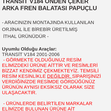
TRANSİT V184 ÖNDEN ÇEKER
ARKA FREN BALATASI PAPUÇLU
- ARACINIZIN MONTAJINDA KULLANILAN
ORJİNAL İLE BİREBİR ÜRETİLMİŞ
İTHAL ÜRÜNÜDÜR -
Uyumlu Olduğu Araçlar:
TRANSİT V184 2001-2006
- GÖRMEKTE OLDUĞUNUZ RESİM
ELİMİZDEKİ ÜRÜNE AİTTİR VE RESİMLERİ
BİZZAT KENDİMİZ ÇEKMEKTEYİZ. TEMSİLİ
RESİM KESİNLİKLE
DEĞİLDİR.
SİPARİŞİNİZİ
VERDİĞİNİZDE RESİMDE GÖRDÜĞÜNÜZ
ÜRÜNÜN AYNISI EKSİKSİZ OLARAK SİZE
ULAŞACAKTIR.
- ÜRÜNLERDE BELİRTİLEN MARKALAR
ELİMİZDE BULUNAN ÜRÜNE AİT