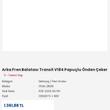
Arka Fren Balatası Transit V184 Papuçlu Önden Çeker
0 - Yorum Yap
Kategori
Debriyaj / Fren Grubu
Marka
İTHAL ÜRÜN
Stok Kodu
1C15 2200 AD İTH
Fiyat
1.134,90 TL + KDV
1.361,88 TL