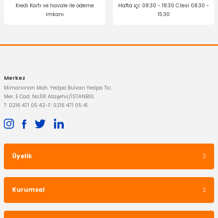
Ön Fren Balatası Transit V184
Kredi Kartı ve havale ile ödeme
Hafta içi: 08:30 - 18:30 C.tesi 08:30 -
imkanı
15:30
Gönder
793,51 TL
Merkez
TÜKENDİ
Mimarsinan Mah. Yedpa Bulvarı Yedpa Tic.
Mer. E Cad. No:118 Ataşehir/İSTANBUL
T: 0216 471 05 42
-
F: 0216 471 05 41
WÜRTH
Balata Spreyi
Üyelik
650,21 TL
OTOSAN
Ön Fren Balatası Transit V184
Kurumsal
1.312,50 TL