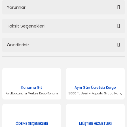
Yorumlar
Taksit Seçenekleri
Bu ürüne ilk yorumu siz yapın!
Önerileriniz
Yorum Yaz
Bu ürünün fiyat bilgisi, resim, ürün açıklamalarında ve diğer
konularda yetersiz gördüğünüz noktaları öneri formunu kullanarak
tarafımıza iletebilirsiniz.
Görüş ve önerileriniz için teşekkür ederiz.
Konuma Git
Aynı Gün Ücretsiz Kargo
Ürün resmi kalitesiz, bozuk veya görüntülenemiyor.
Fordtoptancısı Merkez Depo Konum
3000 TL Üzeri - Kaporta Grubu Hariç
Ürün açıklamasında eksik bilgiler bulunuyor.
Ürün bilgilerinde hatalar bulunuyor.
Ürün fiyatı diğer sitelerden daha pahalı.
Bu ürüne benzer farklı alternatifler olmalı.
ÖDEME SEÇENEKLERİ
MÜŞTERİ HİZMETLERİ