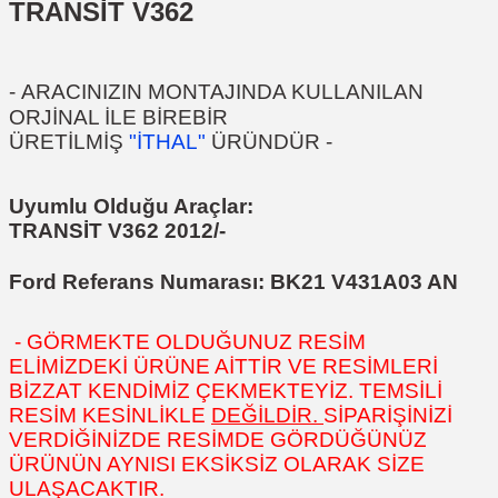
TRANSİT V362
-
ARACINIZIN MONTAJINDA KULLANILAN
ORJİNAL İLE BİREBİR
ÜRETİLMİŞ
"İTHAL"
ÜRÜNDÜR
-
Uyumlu Olduğu Araçlar:
TRANSİT V362 2012/-
Ford Referans Numarası:
BK21 V431A03 AN
- GÖRMEKTE OLDUĞUNUZ RESİM
ELİMİZDEKİ ÜRÜNE AİTTİR VE RESİMLERİ
BİZZAT KENDİMİZ ÇEKMEKTEYİZ. TEMSİLİ
RESİM KESİNLİKLE
DEĞİLDİR.
SİPARİŞİNİZİ
VERDİĞİNİZDE RESİMDE GÖRDÜĞÜNÜZ
ÜRÜNÜN AYNISI EKSİKSİZ OLARAK SİZE
ULAŞACAKTIR.