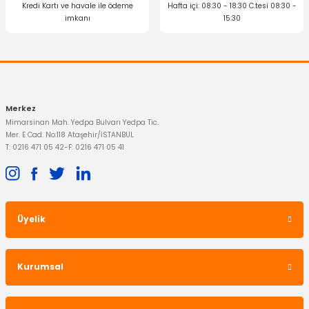
Kredi Kartı ve havale ile ödeme
Hafta içi: 08:30 - 18:30 C.tesi 08:30 -
imkanı
15:30
Gönder
Merkez
Mimarsinan Mah. Yedpa Bulvarı Yedpa Tic.
Mer. E Cad. No:118 Ataşehir/İSTANBUL
T: 0216 471 05 42
-
F: 0216 471 05 41
Üyelik
Kurumsal