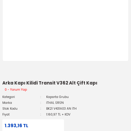
Arka Kapı Kilidi Transit V362 Alt Çift Kapı
0 - Yorum Yap
Kategori
Kaporta Grubu
Marka
İTHAL ÜRÜN
Stok Kodu
BK21 V431A03 AN İTH
Fiyat
1.160,97 TL + KDV
1.393,16 TL