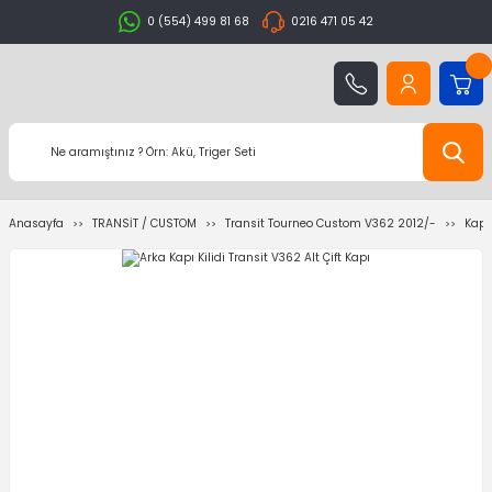
0 (554) 499 81 68
0216 471 05 42
Anasayfa
TRANSİT / CUSTOM
Transit Tourneo Custom V362 2012/-
Kapo