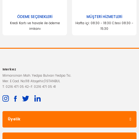
OTOSAN
ÖDEME SEÇENEKLERİ
MÜŞTERİ HİZMETLERİ
Ön Silecek Süpürgesi Connect
Kredi Kartı ve havale ile ödeme
Hafta içi: 08:30 - 18:30 C.tesi 08:30 -
imkanı
15:30
Gönder
773,02 TL
Merkez
Mimarsinan Mah. Yedpa Bulvarı Yedpa Tic.
Mer. E Cad. No:118 Ataşehir/İSTANBUL
T: 0216 471 05 42
-
F: 0216 471 05 41
Üyelik
İTHAL ÜRÜN
Ön Silecek Süpürgesi Connect