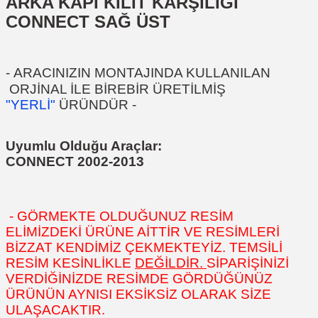
ARKA KAPI KİLİT KARŞILIĞI
CONNECT SAĞ ÜST
-
ARACINIZIN MONTAJINDA KULLANILAN
ORJİNAL İLE BİREBİR ÜRETİLMİŞ
"YERLİ"
ÜRÜNDÜR
-
Uyumlu Olduğu Araçlar:
CONNECT 2002-2013
- GÖRMEKTE OLDUĞUNUZ RESİM
ELİMİZDEKİ ÜRÜNE AİTTİR VE RESİMLERİ
BİZZAT KENDİMİZ ÇEKMEKTEYİZ. TEMSİLİ
RESİM KESİNLİKLE
DEĞİLDİR.
SİPARİŞİNİZİ
VERDİĞİNİZDE RESİMDE GÖRDÜĞÜNÜZ
ÜRÜNÜN AYNISI EKSİKSİZ OLARAK SİZE
ULAŞACAKTIR.