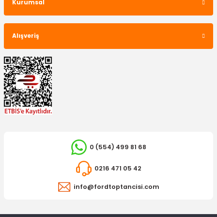
Kurumsal
364,02 TL
Alışveriş
OTOSAN
0 (554) 499 81 68
Ön Fren Balatası Connect
İTHAL ÜRÜN
0216 471 05 42
Arka Silecek Kol Kapağı Connect
1.350,00 TL
info@fordtoptancisi.com
54,88 TL