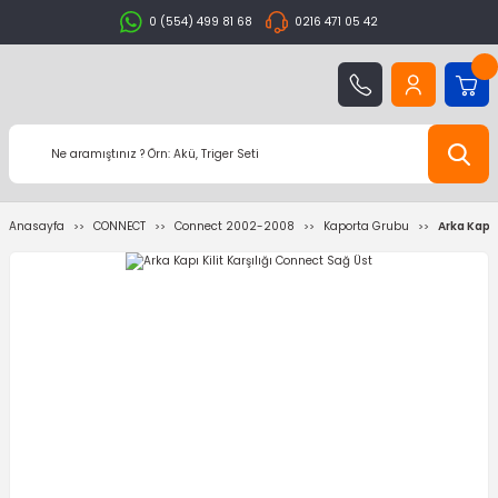
0 (554) 499 81 68
0216 471 05 42
Anasayfa
CONNECT
Connect 2002-2008
Kaporta Grubu
Arka Kapı 