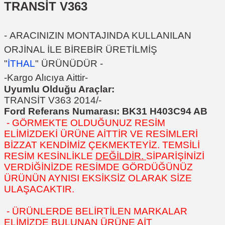
TRANSİT V363
-
ARACINIZIN MONTAJINDA KULLANILAN
ORJİNAL İLE BİREBİR ÜRETİLMİŞ
"
İTHAL
"
ÜRÜNÜDÜR
-
-Kargo Alıcıya Aittir-
Uyumlu Olduğu Araçlar:
TRANSİT V363 2014/-
Ford Referans Numarası:
BK31 H403C94 AB
- GÖRMEKTE OLDUĞUNUZ RESİM
ELİMİZDEKİ ÜRÜNE AİTTİR VE RESİMLERİ
BİZZAT KENDİMİZ ÇEKMEKTEYİZ. TEMSİLİ
RESİM KESİNLİKLE
DEĞİLDİR.
SİPARİŞİNİZİ
VERDİĞİNİZDE RESİMDE GÖRDÜĞÜNÜZ
ÜRÜNÜN AYNISI EKSİKSİZ OLARAK SİZE
ULAŞACAKTIR.
- ÜRÜNLERDE BELİRTİLEN MARKALAR
ELİMİZDE BULUNAN ÜRÜNE AİT