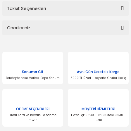
Taksit Seçenekleri
Bu ürüne ilk yorumu siz yapın!
Önerileriniz
Yorum Yaz
Bu ürünün fiyat bilgisi, resim, ürün açıklamalarında ve diğer
konularda yetersiz gördüğünüz noktaları öneri formunu kullanarak
tarafımıza iletebilirsiniz.
Görüş ve önerileriniz için teşekkür ederiz.
Konuma Git
Aynı Gün Ücretsiz Kargo
Ürün resmi kalitesiz, bozuk veya görüntülenemiyor.
Fordtoptancısı Merkez Depo Konum
3000 TL Üzeri - Kaporta Grubu Hariç
Ürün açıklamasında eksik bilgiler bulunuyor.
Ürün bilgilerinde hatalar bulunuyor.
Ürün fiyatı diğer sitelerden daha pahalı.
Bu ürüne benzer farklı alternatifler olmalı.
ÖDEME SEÇENEKLERİ
MÜŞTERİ HİZMETLERİ
Kredi Kartı ve havale ile ödeme
Hafta içi: 08:30 - 18:30 C.tesi 08:30 -
imkanı
15:30