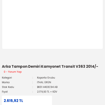
Arka Tampon Demiri Kamyonet Transit V363 2014/-
0 - Yorum Yap
Kategori
Kaporta Grubu
Marka
İTHAL ÜRÜN
Stok Kodu
BK31 H403C94 AB
Fiyat
2.179,93 TL + KDV
2.615,92 TL