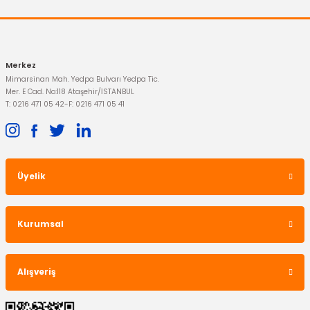
Gönder
Merkez
Mimarsinan Mah. Yedpa Bulvarı Yedpa Tic.
Mer. E Cad. No:118 Ataşehir/İSTANBUL
T: 0216 471 05 42
-
F: 0216 471 05 41
Üyelik
Kurumsal
Alışveriş