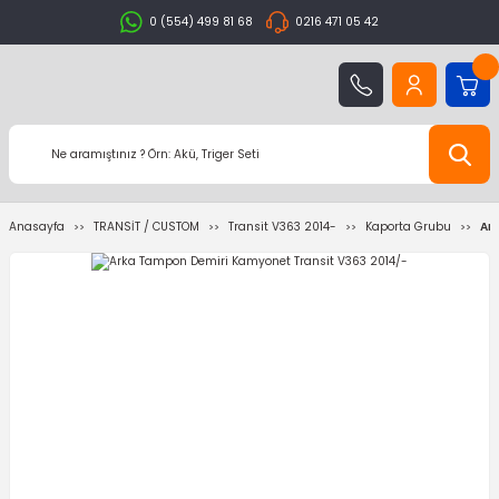
0 (554) 499 81 68
0216 471 05 42
Anasayfa
TRANSİT / CUSTOM
Transit V363 2014-
Kaporta Grubu
Ar