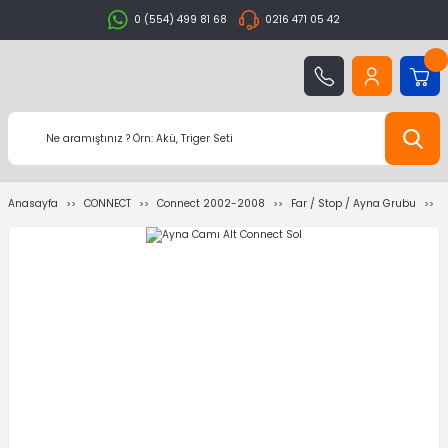
0 (554) 499 81 68
0216 471 05 42
Anasayfa
CONNECT
Connect 2002-2008
Far / Stop / Ayna Grubu
A