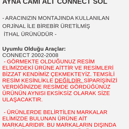
AYNA CAMI ALT CONNECT SOL
- ARACINIZIN MONTAJINDA KULLANILAN
ORJİNAL İLE BİREBİR ÜRETİLMİŞ
İTHAL ÜRÜNÜDÜR -
Uyumlu Olduğu Araçlar:
CONNECT 2002-2008
- GÖRMEKTE OLDUĞUNUZ RESİM
ELİMİZDEKİ ÜRÜNE AİTTİR VE RESİMLERİ
BİZZAT KENDİMİZ ÇEKMEKTEYİZ. TEMSİLİ
RESİM KESİNLİKLE
DEĞİLDİR.
SİPARİŞİNİZİ
VERDİĞİNİZDE RESİMDE GÖRDÜĞÜNÜZ
ÜRÜNÜN AYNISI EKSİKSİZ OLARAK SİZE
ULAŞACAKTIR.
- ÜRÜNLERDE BELİRTİLEN MARKALAR
ELİMİZDE BULUNAN ÜRÜNE AİT
MARKALARIDIR. BU MARKALARIN DIŞINDA