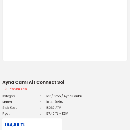
Ayna Camı Alt Connect Sol
0 - Yorum Yap
Kategori
Far / Stop / Ayna Grubu
Marka
İTHAL ÜRÜN
Stok Kodu
18067 ATV
Fiyat
137,40 TL + KDV
164,89 TL