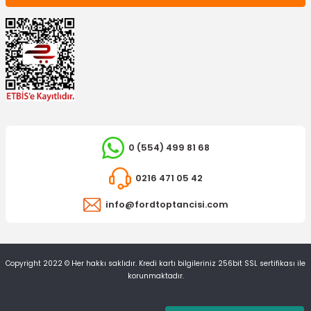
TÜKENDİ
TÜKENDİ
OTOSAN
Çakmak Connect
1.278,30 TL
0 (554) 499 81 68
OTOSAN
0216 471 05 42
Arka Silecek Süpürgesi Connect Tek Kapı
info@fordtoptancisi.com
986,63 TL
Copyright 2022 © Her hakkı saklıdır. Kredi kartı bilgileriniz 256bit SSL sertifikası ile
korunmaktadır.