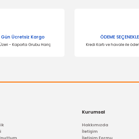
onularda yetersiz gördüğünüz noktaları öneri formunu kullanarak tarafımı
Bu ürüne ilk yorumu siz yapın!
Yorum Yaz
 Gün Ücretsiz Kargo
ÖDEME SEÇENEKLE
Üzeri - Kaporta Grubu Hariç
Kredi Kartı ve havale ile öd
Gönder
Kurumsal
ik
Hakkımızda
i
İletişim
 Unuttum
İletişim Formu