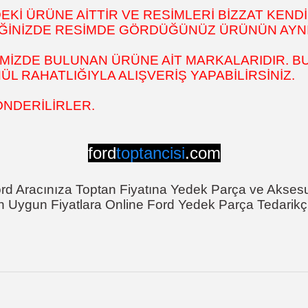
İ ÜRÜNE AİTTİR VE RESİMLERİ BİZZAT KENDİ
DİĞİNİZDE RESİMDE GÖRDÜĞÜNÜZ ÜRÜNÜN AYNI
MİZDE BULUNAN ÜRÜNE AİT MARKALARIDIR. BU
 RAHATLIĞIYLA ALIŞVERİŞ YAPABİLİRSİNİZ.
ÖNDERİLİRLER.
ford
toptancisi
.com
rd Aracınıza Toptan Fiyatına Yedek Parça ve Akses
n Uygun Fiyatlara Online Ford Yedek Parça Tedarikçi