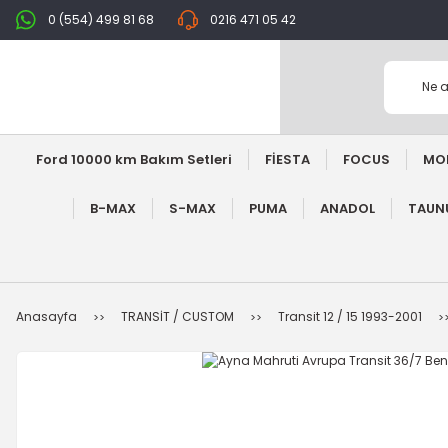
0 (554) 499 81 68
0216 471 05 42
Ford 10000 km Bakım Setleri
FİESTA
FOCUS
MO
B-MAX
S-MAX
PUMA
ANADOL
TAUNU
Anasayfa
TRANSİT / CUSTOM
Transit 12 / 15 1993-2001