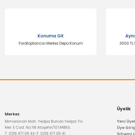
Bu ürünün fiyat bilgisi, resim, ürün açıklamalarında ve diğer k
Görüş ve önerileriniz için teşekkür ederiz.
Ürün resmi kalitesiz, bozuk veya görüntülenemiyor.
Konuma Git
Aynı
Ürün açıklamasında eksik bilgiler bulunuyor.
Fordtoptancısı Merkez Depo Konum
3000 TL 
Ürün bilgilerinde hatalar bulunuyor.
Ürün fiyatı diğer sitelerden daha pahalı.
Bu ürüne benzer farklı alternatifler olmalı.
Üyelik
Merkez
Yeni Üyel
Mimarsinan Mah. Yedpa Bulvarı Yedpa Tic.
Mer. E Cad. No:118 Ataşehir/İSTANBUL
Üye Giriş
T: 0216 471 05 42
-
F: 0216 471 05 41
Şifremi