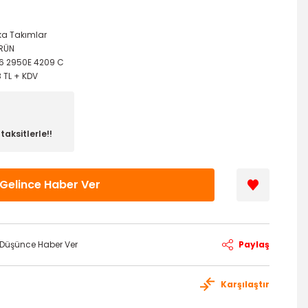
ka Takımlar
ÜRÜN
6 2950E 4209 C
8 TL + KDV
aksitlerle!!
Gelince Haber Ver
ı Düşünce Haber Ver
Paylaş
Karşılaştır