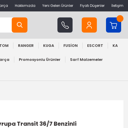
Parça
Hakkımızda
Yeni Gelen Ürünler
Fiyatı Düşenler
İletişim
STOM
RANGER
KUGA
FUSİON
ESCORT
KA
Parça
Promosyonlu Ürünler
Sarf Malzemeler
rupa Transit 36/7 Benzinli