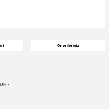
ri
Önerileriniz
DÜR
-