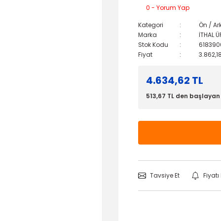
0 - Yorum Yap
Kategori
Ön / Ar
Marka
İTHAL 
Stok Kodu
618390
Fiyat
3.862,1
4.634,62 TL
513,67 TL den başlayan t
Tavsiye Et
Fiyat