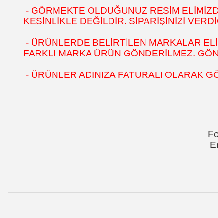
- GÖRMEKTE OLDUĞUNUZ RESİM ELİMİZDEK
KESİNLİKLE
DEĞİLDİR.
SİPARİŞİNİZİ VER
- ÜRÜNLERDE BELİRTİLEN MARKALAR ELİ
FARKLI MARKA ÜRÜN GÖNDERİLMEZ. GÖNÜL
- ÜRÜNLER ADINIZA FATURALI OLARAK G
Fo
E