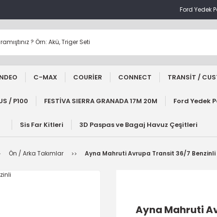
Ford Yedek 
NDEO
C-MAX
COURİER
CONNECT
TRANSİT / CU
S / P100
FESTİVA SIERRA GRANADA 17M 20M
Ford Yedek 
Sis Far Kitleri
3D Paspas ve Bagaj Havuz Çeşitleri
Ön / Arka Takımlar
Ayna Mahruti Avrupa Transit 36/7 Benzinli
Ayna Mahruti Av