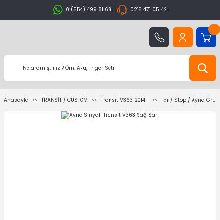
0 (554) 499 81 68
0216 471 05 42
Anasayfa
TRANSİT / CUSTOM
Transit V363 2014-
Far / Stop / Ayna Grub