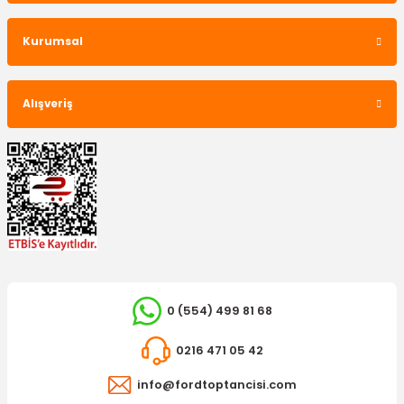
Kurumsal
Alışveriş
0 (554) 499 81 68
FOMOCO
0216 471 05 42
Mazot Filtre Kütüğü Alt Transit V347 V362 V363 155 Ps
info@fordtoptancisi.com