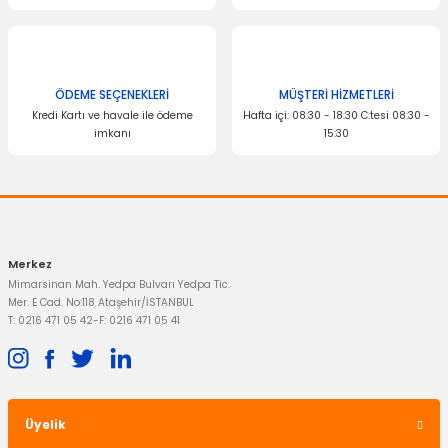
Bu ürüne benzer farklı alternatifler olmalı.
ÖDEME SEÇENEKLERİ
MÜŞTERİ HİZMETLERİ
Kredi Kartı ve havale ile ödeme
Hafta içi: 08:30 - 18:30 C.tesi 08:30 -
imkanı
15:30
Gönder
Merkez
Mimarsinan Mah. Yedpa Bulvarı Yedpa Tic.
Mer. E Cad. No:118 Ataşehir/İSTANBUL
T: 0216 471 05 42
-
F: 0216 471 05 41
OTOSAN
Yağ Bakım Seti Transit V363 Atom Yağ Filtreli Arkadan Çeker 2014-2018
5.293,94 TL
Üyelik