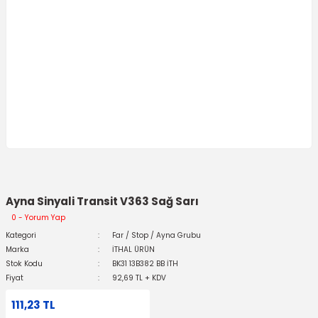
Ayna Sinyali Transit V363 Sağ Sarı
0 - Yorum Yap
Kategori
Far / Stop / Ayna Grubu
Marka
İTHAL ÜRÜN
Stok Kodu
BK31 13B382 BB İTH
Fiyat
92,69 TL + KDV
111,23 TL