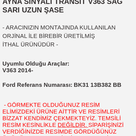
AYNA SİNYALİ TRANSİT V363 SAĞ
SARI UZUN ŞASE
-
ARACINIZIN MONTAJINDA KULLANILAN
ORJİNAL İLE BİREBİR ÜRETİLMİŞ
İTHAL
ÜRÜNÜDÜR
-
Uyumlu Olduğu Araçlar:
V363 2014-
Ford Referans Numarası:
BK31 13B382 BB
- GÖRMEKTE OLDUĞUNUZ RESİM
ELİMİZDEKİ ÜRÜNE AİTTİR VE RESİMLERİ
BİZZAT KENDİMİZ ÇEKMEKTEYİZ. TEMSİLİ
RESİM KESİNLİKLE
DEĞİLDİR.
SİPARİŞİNİZİ
VERDİĞİNİZDE RESİMDE GÖRDÜĞÜNÜZ