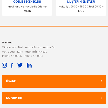
ÖDEME SEÇENEKLERİ
MÜŞTERİ HİZMETLERİ
Kredi Kartı ve havale ile ödeme
Hafta içi: 08:30 - 18:30 C.tesi 08:30 -
imkanı
15:30
Gönder
Merkez
İTHAL ÜRÜN
Mimarsinan Mah. Yedpa Bulvarı Yedpa Tic.
Ön Aks Komple Transit V362 V363 Kısa Şase Önden Çeker Sol
Mer. E Cad. No:118 Ataşehir/İSTANBUL
T: 0216 471 05 42
-
F: 0216 471 05 41
2.623,95 TL
Üyelik
Kurumsal