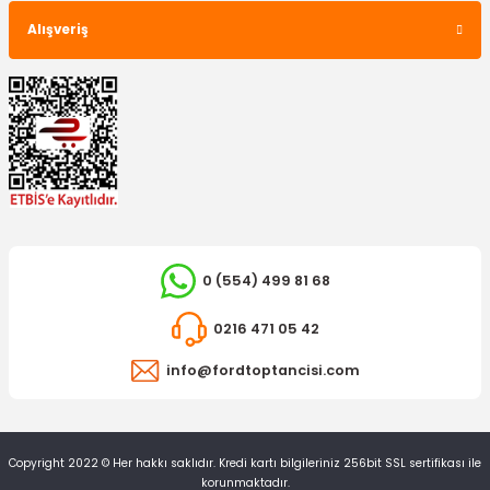
Alışveriş
0 (554) 499 81 68
İTHAL ÜRÜN
0216 471 05 42
Ön Aks Komple Transit V362 V363 Uzun Şase Önden Çeker Sağ
info@fordtoptancisi.com
3.253,95 TL
Copyright 2022 © Her hakkı saklıdır. Kredi kartı bilgileriniz 256bit SSL sertifikası ile
korunmaktadır.