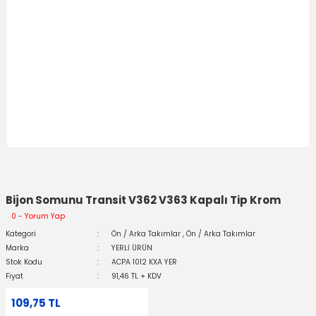
Bijon Somunu Transit V362 V363 Kapalı Tip Krom
0 - Yorum Yap
Kategori
Ön / Arka Takımlar
,
Ön / Arka Takımlar
Marka
YERLİ ÜRÜN
Stok Kodu
ACPA 1012 KXA YER
Fiyat
91,46 TL + KDV
109,75 TL