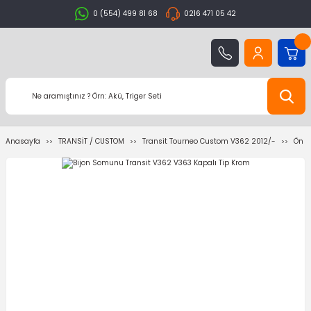
0 (554) 499 81 68
0216 471 05 42
Anasayfa
TRANSİT / CUSTOM
Transit Tourneo Custom V362 2012/-
Ön /