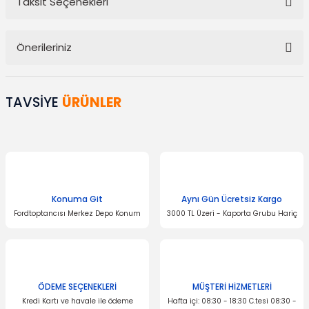
Taksit Seçenekleri
Bu ürüne ilk yorumu siz yapın!
Önerileriniz
Yorum Yaz
Bu ürünün fiyat bilgisi, resim, ürün açıklamalarında ve diğer
konularda yetersiz gördüğünüz noktaları öneri formunu kullanarak
TAVSİYE
ÜRÜNLER
tarafımıza iletebilirsiniz.
Görüş ve önerileriniz için teşekkür ederiz.
Ürün resmi kalitesiz, bozuk veya görüntülenemiyor.
Ürün açıklamasında eksik bilgiler bulunuyor.
Ürün bilgilerinde hatalar bulunuyor.
Konuma Git
Aynı Gün Ücretsiz Kargo
Fordtoptancısı Merkez Depo Konum
3000 TL Üzeri - Kaporta Grubu Hariç
Ürün fiyatı diğer sitelerden daha pahalı.
Bu ürüne benzer farklı alternatifler olmalı.
ÖDEME SEÇENEKLERİ
MÜŞTERİ HİZMETLERİ
Kredi Kartı ve havale ile ödeme
Hafta içi: 08:30 - 18:30 C.tesi 08:30 -