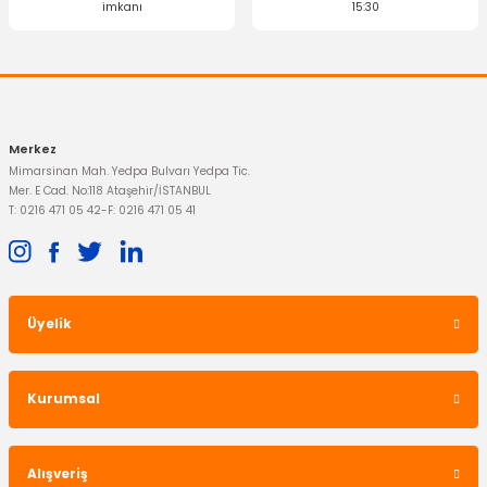
OTOSAN
imkanı
15:30
Ön Cam Rezistans Düğmesi Mondeo
Gönder
1.569,97 TL
Merkez
Mimarsinan Mah. Yedpa Bulvarı Yedpa Tic.
Mer. E Cad. No:118 Ataşehir/İSTANBUL
T: 0216 471 05 42
-
F: 0216 471 05 41
TÜKENDİ
Üyelik
OTOSAN
Kurumsal
Sigorta Paneli Komple Mondeo
Alışveriş