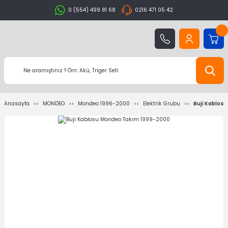
0 (554) 499 81 68
0216 471 05 42
Anasayfa
MONDEO
Mondeo 1996-2000
Elektrik Grubu
Buji Kablos