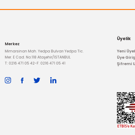
Yağ Filtresi Ranger Turbosuz
713,79 T
892,24 TL
Üyelik
Merkez
Yeni Üyel
Mimarsinan Mah. Yedpa Bulvarı Yedpa Tic.
Mer. E Cad. No:118 Ataşehir/İSTANBUL
Üye Giriş
T: 0216 471 05 42
-
F: 0216 471 05 41
Şifremi
İTHAL ÜRÜN
Rotil Ranger Üst
İTHAL ÜRÜN
Rot Başı Ranger Dış 4X4