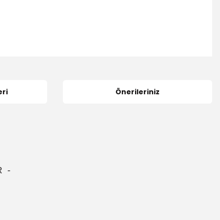
ri
Önerileriniz
R
-