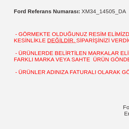
Ford Referans Numarası:
XM34_14505_DA
- GÖRMEKTE OLDUĞUNUZ RESİM ELİMİZDEK
KESİNLİKLE
DEĞİLDİR.
SİPARİŞİNİZİ VER
- ÜRÜNLERDE BELİRTİLEN MARKALAR ELİ
FARKLI MARKA VEYA SAHTE ÜRÜN GÖNDER
- ÜRÜNLER ADINIZA FATURALI OLARAK G
Fo
E