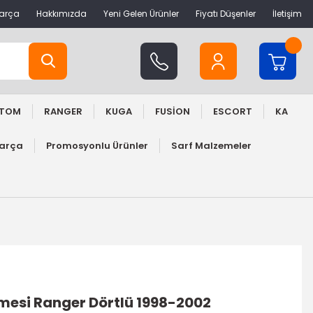
Parça
Hakkımızda
Yeni Gelen Ürünler
Fiyatı Düşenler
İletişim
STOM
RANGER
KUGA
FUSİON
ESCORT
KA
Parça
Promosyonlu Ürünler
Sarf Malzemeler
si Ranger Dörtlü 1998-2002