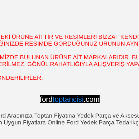
İ ÜRÜNE AİTTİR VE RESİMLERİ BİZZAT KENDİ
DİĞİNİZDE RESİMDE GÖRDÜĞÜNÜZ ÜRÜNÜN AYNI
MİZDE BULUNAN ÜRÜNE AİT MARKALARIDIR. BU
İLMEZ. GÖNÜL RAHATLIĞIYLA ALIŞVERİŞ YAPAB
ÖNDERİLİRLER.
ford
toptancisi
.com
rd Aracınıza Toptan Fiyatına Yedek Parça ve Akses
n Uygun Fiyatlara Online Ford Yedek Parça Tedarikçi