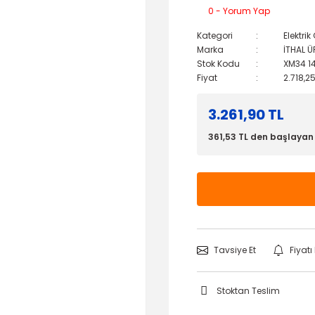
0 - Yorum Yap
Kategori
Elektri
Marka
İTHAL 
Stok Kodu
XM34 1
Fiyat
2.718,2
3.261,90 TL
361,53 TL den başlayan t
Tavsiye Et
Fiyat
Stoktan Teslim