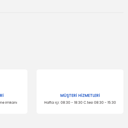
za iletebilirsiniz.
Rİ
MÜŞTERİ HİZMETLERİ
eme imkanı
Hafta içi: 08:30 - 18:30 C.tesi 08:30 - 15:30
İTHAL ÜRÜN
HAL ÜRÜN
S Rot Ranger
rdaim Ranger