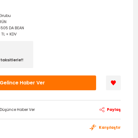
k Grubu
ÜRÜN
4505 DA BEAN
5 TL + KDV
aksitlerle!!
Gelince Haber Ver
ı Düşünce Haber Ver
Paylaş
Karşılaştır