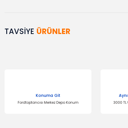
TAVSİYE
ÜRÜNLER
Bu ürünün fiyat bilgisi, resim, ürün açıklamalarında ve diğer k
Görüş ve önerileriniz için teşekkür ederiz.
Ürün resmi kalitesiz, bozuk veya görüntülenemiyor.
Ürün açıklamasında eksik bilgiler bulunuyor.
Ürün bilgilerinde hatalar bulunuyor.
Ürün fiyatı diğer sitelerden daha pahalı.
Bu ürüne benzer farklı alternatifler olmalı.
Konuma Git
Aynı
Fordtoptancısı Merkez Depo Konum
3000 TL 
OTOSAN
Mazot Filtresi R
OTOSAN