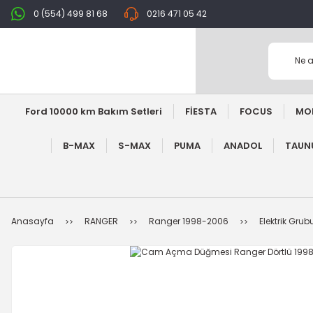
0 (554) 499 81 68
0216 471 05 42
Ford 10000 km Bakım Setleri
FİESTA
FOCUS
MO
B-MAX
S-MAX
PUMA
ANADOL
TAUNU
Anasayfa
RANGER
Ranger 1998-2006
Elektrik Grub