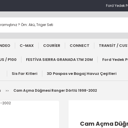
Ford Yedek 
NDEO
C-MAX
COURİER
CONNECT
TRANSİT / CU
S / P100
FESTİVA SIERRA GRANADA 17M 20M
Ford Yedek 
Sis Far Kitleri
3D Paspas ve Bagaj Havuz Çeşitleri
u
Cam Açma Düğmesi Ranger Dörtlü 1998-2002
Cam Açma Düğme