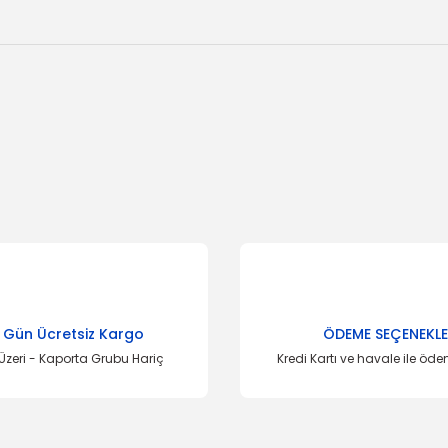
onularda yetersiz gördüğünüz noktaları öneri formunu kullanarak tarafımı
Bu ürüne ilk yorumu siz yapın!
Yorum Yaz
 Gün Ücretsiz Kargo
ÖDEME SEÇENEKLE
Üzeri - Kaporta Grubu Hariç
Kredi Kartı ve havale ile öd
İT
Devi
anger
OTOSAN