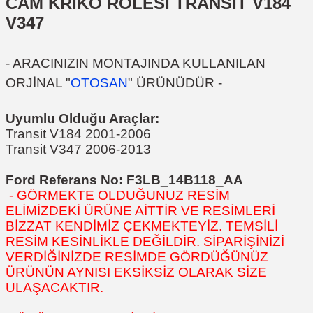
CAM KRİKO RÖLESİ TRANSİT V184
V347
- ARACINIZIN MONTAJINDA KULLANILAN
ORJİNAL "
OTOSAN
" ÜRÜNÜDÜR -
Uyumlu Olduğu Araçlar:
Transit V184 2001-2006
Transit V347 2006-2013
Ford Referans No: F3LB_14B118_AA
- GÖRMEKTE OLDUĞUNUZ RESİM
ELİMİZDEKİ ÜRÜNE AİTTİR VE RESİMLERİ
BİZZAT KENDİMİZ ÇEKMEKTEYİZ. TEMSİLİ
RESİM KESİNLİKLE
DEĞİLDİR.
SİPARİŞİNİZİ
VERDİĞİNİZDE RESİMDE GÖRDÜĞÜNÜZ
ÜRÜNÜN AYNISI EKSİKSİZ OLARAK SİZE
ULAŞACAKTIR.