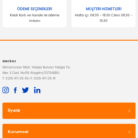
ÖDEME SEÇENEKLERİ
MÜŞTERİ HİZMETLERİ
OTOSAN
Kredi Kartı ve havale ile ödeme
Hafta içi: 08:30 - 18:30 C.tesi 08:30 -
imkanı
15:30
Hava Filtresi Transit V184 2.4 Motor
Gönder
399,00 TL
Merkez
Mimarsinan Mah. Yedpa Bulvarı Yedpa Tic.
Mer. E Cad. No:118 Ataşehir/İSTANBUL
T: 0216 471 05 42
-
F: 0216 471 05 41
Üyelik
Kurumsal
OTOSAN