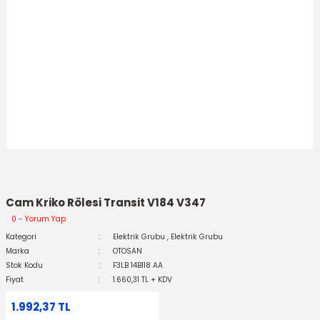
Cam Kriko Rölesi Transit V184 V347
0 - Yorum Yap
Kategori
Elektrik Grubu
,
Elektrik Grubu
Marka
OTOSAN
Stok Kodu
F3LB 14B118 AA
Fiyat
1.660,31 TL + KDV
1.992,37 TL