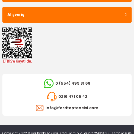
Mazot Filtresi Transit V184 2.4 Motor
Alışveriş
997,50 TL
0 (554) 499 81 68
0216 471 05 42
info@fordtoptancisi.com
OTOSAN
Copyright 2022 © Her hakkı saklıdır. Kredi kartı bilgileriniz 256bit SSL sertifikası ile