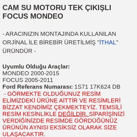
CAM SU MOTORU
TEK ÇIKIŞLI
FOCUS MONDEO
- ARACINIZIN MONTAJINDA KULLANILAN
ORJİNAL İLE BİREBİR ÜRETİLMİŞ "
İTHAL
"
ÜRÜNDÜR -
Uyumlu Olduğu Araçlar:
MONDEO 2000-2015
FOCUS 2005-2011
Ford Referans Numarası:
1S71 17K624 DB
- GÖRMEKTE OLDUĞUNUZ RESİM
ELİMİZDEKİ ÜRÜNE AİTTİR VE RESİMLERİ
BİZZAT KENDİMİZ ÇEKMEKTEYİZ. TEMSİLİ
RESİM KESİNLİKLE
DEĞİLDİR.
SİPARİŞİNİZİ
VERDİĞİNİZDE RESİMDE GÖRDÜĞÜNÜZ
ÜRÜNÜN AYNISI EKSİKSİZ OLARAK SİZE
ULAŞACAKTIR.