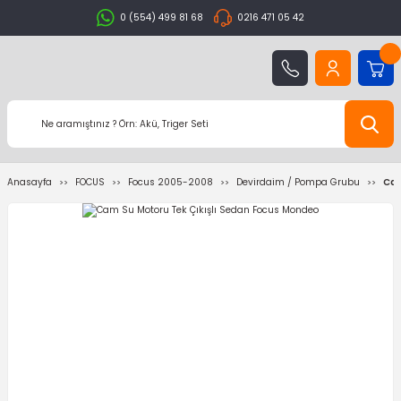
0 (554) 499 81 68
0216 471 05 42
Anasayfa
FOCUS
Focus 2005-2008
Devirdaim / Pompa Grubu
Cam