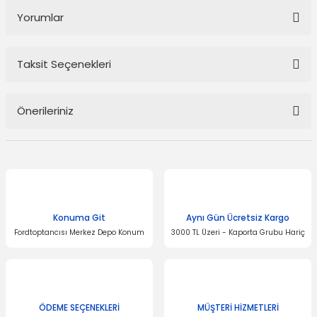
Yorumlar
Taksit Seçenekleri
Bu ürüne ilk yorumu siz yapın!
Önerileriniz
Yorum Yaz
Bu ürünün fiyat bilgisi, resim, ürün açıklamalarında ve diğer
konularda yetersiz gördüğünüz noktaları öneri formunu kullanarak
tarafımıza iletebilirsiniz.
Görüş ve önerileriniz için teşekkür ederiz.
Konuma Git
Aynı Gün Ücretsiz Kargo
Ürün resmi kalitesiz, bozuk veya görüntülenemiyor.
Fordtoptancısı Merkez Depo Konum
3000 TL Üzeri - Kaporta Grubu Hariç
Ürün açıklamasında eksik bilgiler bulunuyor.
Ürün bilgilerinde hatalar bulunuyor.
Ürün fiyatı diğer sitelerden daha pahalı.
Bu ürüne benzer farklı alternatifler olmalı.
ÖDEME SEÇENEKLERİ
MÜŞTERİ HİZMETLERİ