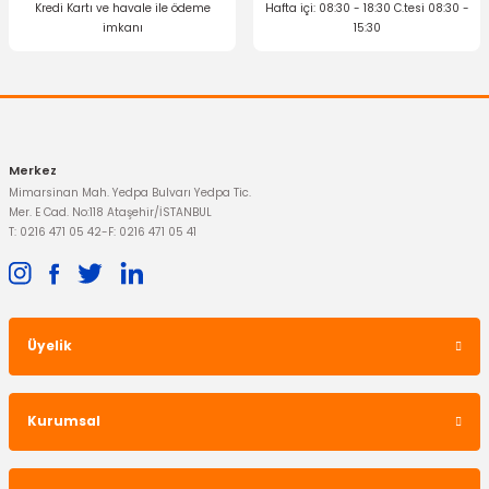
Kredi Kartı ve havale ile ödeme
Hafta içi: 08:30 - 18:30 C.tesi 08:30 -
imkanı
15:30
Gönder
Merkez
Mimarsinan Mah. Yedpa Bulvarı Yedpa Tic.
Mer. E Cad. No:118 Ataşehir/İSTANBUL
T: 0216 471 05 42
-
F: 0216 471 05 41
Üyelik
Kurumsal