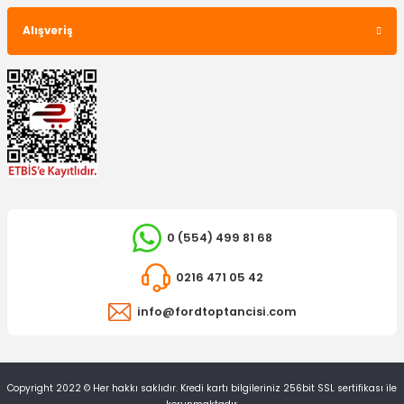
1.396,87 TL
Alışveriş
763,87 TL
0 (554) 499 81 68
0216 471 05 42
info@fordtoptancisi.com
Copyright 2022 © Her hakkı saklıdır. Kredi kartı bilgileriniz 256bit SSL sertifikası ile