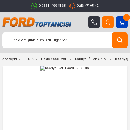
0 (554) 499 81 68
0216 471 05 42
Anasayfa
FİESTA
Fiesta 2008-2013
Debriyaj / Fren Grubu
Debriyaj S