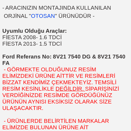
- ARACINIZIN MONTAJINDA KULLANILAN
ORJİNAL "
OTOSAN
" ÜRÜNÜDÜR -
Uyumlu Olduğu Araçlar:
FİESTA 2008- 1.6 TDCİ
FİESTA 2013- 1.5 TDCİ
Ford Referans No: 8V21 7540 DG
&
8V21 7540
FA
- GÖRMEKTE OLDUĞUNUZ RESİM
ELİMİZDEKİ ÜRÜNE AİTTİR VE RESİMLERİ
BİZZAT KENDİMİZ ÇEKMEKTEYİZ. TEMSİLİ
RESİM KESİNLİKLE
DEĞİLDİR.
SİPARİŞİNİZİ
VERDİĞİNİZDE RESİMDE GÖRDÜĞÜNÜZ
ÜRÜNÜN AYNISI EKSİKSİZ OLARAK SİZE
ULAŞACAKTIR.
- ÜRÜNLERDE BELİRTİLEN MARKALAR
ELİMİZDE BULUNAN ÜRÜNE AİT