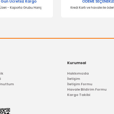
 Gün Ücretsiz Kargo
ÖDEME SEÇENEKLE
Üzeri - Kaporta Grubu Hariç
Kredi Kartı ve havale ile öd
Kurumsal
ik
Hakkımızda
i
İletişim
 Unuttum
İletişim Formu
Havale Bildirim Formu
Kargo Takibi