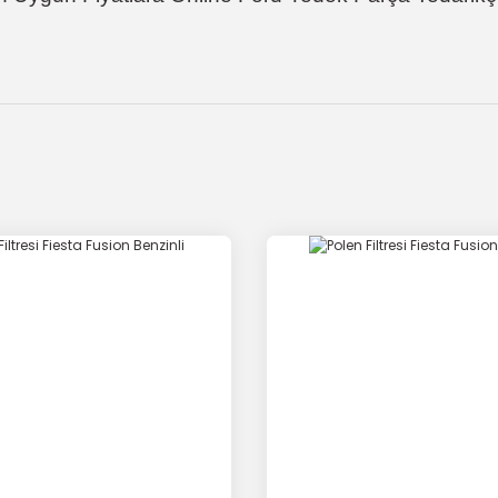
onularda yetersiz gördüğünüz noktaları öneri formunu kullanarak tarafımı
Bu ürüne ilk yorumu siz yapın!
Yorum Yaz