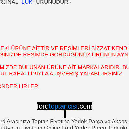
JİNAL "
LUK
" ÜRÜNÜDÜR -
İ ÜRÜNE AİTTİR VE RESİMLERİ BİZZAT KENDİ
DİĞİNİZDE RESİMDE GÖRDÜĞÜNÜZ ÜRÜNÜN AYNI
MİZDE BULUNAN ÜRÜNE AİT MARKALARIDIR. BU
 RAHATLIĞIYLA ALIŞVERİŞ YAPABİLİRSİNİZ.
ÖNDERİLİRLER.
ford
toptancisi
.com
rd Aracınıza Toptan Fiyatına Yedek Parça ve Akses
n Uygun Fiyatlara Online Ford Yedek Parça Tedarikçi