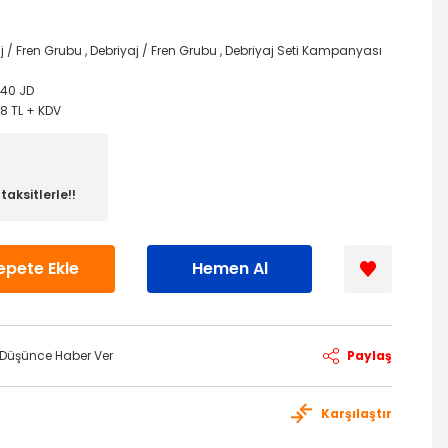
j / Fren Grubu
,
Debriyaj / Fren Grubu
,
Debriyaj Seti Kampanyası
540 JD
8 TL + KDV
aksitlerle!!
epete Ekle
Hemen Al
ı Düşünce Haber Ver
Paylaş
Karşılaştır