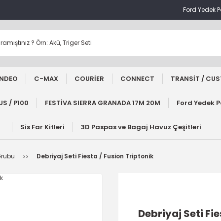
Ford Yedek 
NDEO
C-MAX
COURİER
CONNECT
TRANSİT / CU
S / P100
FESTİVA SIERRA GRANADA 17M 20M
Ford Yedek 
Sis Far Kitleri
3D Paspas ve Bagaj Havuz Çeşitleri
Grubu
Debriyaj Seti Fiesta / Fusion Triptonik
Debriyaj Seti Fie