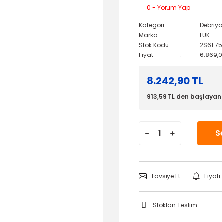
0 - Yorum Yap
Kategori
Debriya
Marka
LUK
Stok Kodu
2S61 7
Fiyat
6.869,0
8.242,90 TL
913,59 TL den başlayan t
S
Tavsiye Et
Fiyat
Stoktan Teslim