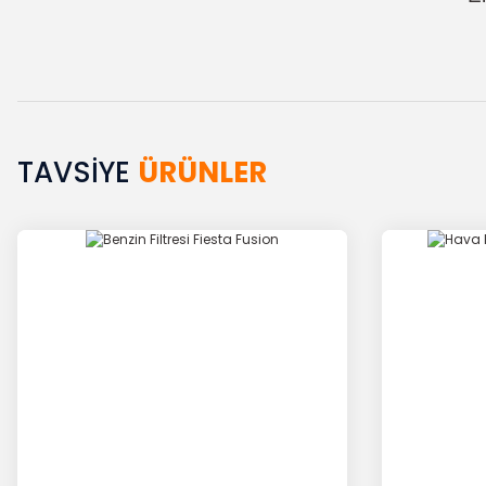
TAVSİYE
ÜRÜNLER
Bu ürünün fiyat bilgisi, resim, ürün açıklamalarında ve diğer k
Görüş ve önerileriniz için teşekkür ederiz.
Ürün resmi kalitesiz, bozuk veya görüntülenemiyor.
Ürün açıklamasında eksik bilgiler bulunuyor.
Ürün bilgilerinde hatalar bulunuyor.
Ürün fiyatı diğer sitelerden daha pahalı.
Bu ürüne benzer farklı alternatifler olmalı.