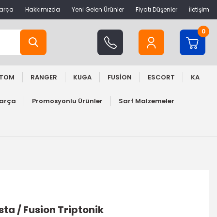
Parça
Hakkımızda
Yeni Gelen Ürünler
Fiyatı Düşenler
İletişim
0
STOM
RANGER
KUGA
FUSİON
ESCORT
KA
Parça
Promosyonlu Ürünler
Sarf Malzemeler
sta / Fusion Triptonik