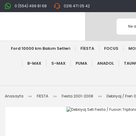
0 (554) 499 81 68
0216 471 05 42
Ford 10000 km Bakım Setleri
FİESTA
FOCUS
MO
B-MAX
S-MAX
PUMA
ANADOL
TAUNU
Anasayfa
FİESTA
Fiesta 2001-2008
Debriyaj / Fren 