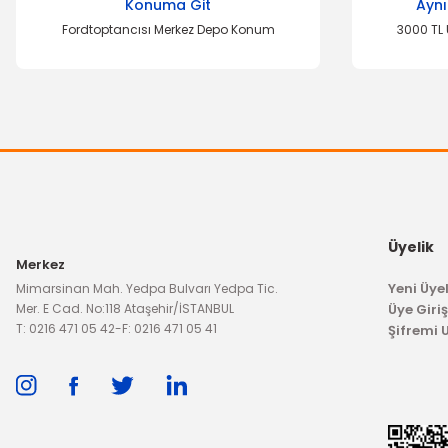
Konuma Git
Aynı
Fordtoptancısı Merkez Depo Konum
3000 TL 
Üyelik
Merkez
Yeni Üyel
Mimarsinan Mah. Yedpa Bulvarı Yedpa Tic.
Mer. E Cad. No:118 Ataşehir/İSTANBUL
Üye Giriş
T: 0216 471 05 42
-
F: 0216 471 05 41
Şifremi