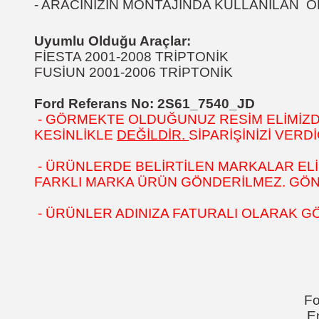
- ARACINIZIN MONTAJINDA KULLANILAN OR
Uyumlu Olduğu Araçlar:
FİESTA 2001-2008 TRİPTONİK
FUSİUN 2001-2006 TRİPTONİK
Ford Referans No: 2S61_7540_JD
- GÖRMEKTE OLDUĞUNUZ RESİM ELİMİZDEK
KESİNLİKLE
DEĞİLDİR.
SİPARİŞİNİZİ VER
- ÜRÜNLERDE BELİRTİLEN MARKALAR ELİ
FARKLI MARKA ÜRÜN GÖNDERİLMEZ. GÖNÜL
- ÜRÜNLER ADINIZA FATURALI OLARAK G
Fo
E