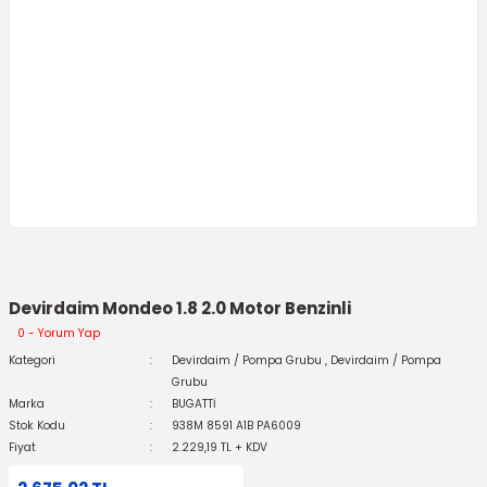
Devirdaim Mondeo 1.8 2.0 Motor Benzinli
0 - Yorum Yap
Kategori
Devirdaim / Pompa Grubu
,
Devirdaim / Pompa
Grubu
Marka
BUGATTİ
Stok Kodu
938M 8591 A1B PA6009
Fiyat
2.229,19 TL + KDV