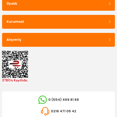
Üyelik
İTHAL ÜRÜN
Goodyear Pro Defense Kırmızı Antifriz -56 °C 3 LT
Kurumsal
300,00 TL
Alışveriş
0 (554) 499 81 68
0216 471 05 42