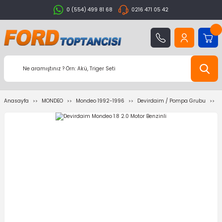
0 (554) 499 81 68
0216 471 05 42
Anasayfa
MONDEO
Mondeo 1992-1996
Devirdaim / Pompa Grubu
D