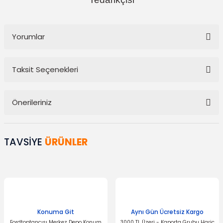
Yorumlar
Taksit Seçenekleri
Bu ürüne ilk yorumu siz yapın!
Önerileriniz
Yorum Yaz
Bu ürünün fiyat bilgisi, resim, ürün açıklamalarında ve diğer
konularda yetersiz gördüğünüz noktaları öneri formunu kullanarak
TAVSİYE
ÜRÜNLER
tarafımıza iletebilirsiniz.
Görüş ve önerileriniz için teşekkür ederiz.
Ürün resmi kalitesiz, bozuk veya görüntülenemiyor.
Ürün açıklamasında eksik bilgiler bulunuyor.
Ürün bilgilerinde hatalar bulunuyor.
Konuma Git
Aynı Gün Ücretsiz Kargo
Fordtoptancısı Merkez Depo Konum
3000 TL Üzeri - Kaporta Grubu Hariç