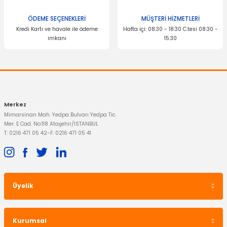
Ürün fiyatı diğer sitelerden daha pahalı.
Bu ürüne benzer farklı alternatifler olmalı.
ÖDEME SEÇENEKLERİ
MÜŞTERİ HİZMETLERİ
Kredi Kartı ve havale ile ödeme
Hafta içi: 08:30 - 18:30 C.tesi 08:30 -
imkanı
15:30
Gönder
Merkez
Mimarsinan Mah. Yedpa Bulvarı Yedpa Tic.
Mer. E Cad. No:118 Ataşehir/İSTANBUL
T: 0216 471 05 42
-
F: 0216 471 05 41
Üyelik
Kurumsal