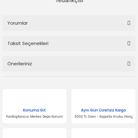
Tedarikçisi
Yorumlar
Taksit Seçenekleri
Bu ürüne ilk yorumu siz yapın!
Önerileriniz
Yorum Yaz
Bu ürünün fiyat bilgisi, resim, ürün açıklamalarında ve diğer
konularda yetersiz gördüğünüz noktaları öneri formunu kullanarak
tarafımıza iletebilirsiniz.
Görüş ve önerileriniz için teşekkür ederiz.
Konuma Git
Aynı Gün Ücretsiz Kargo
Ürün resmi kalitesiz, bozuk veya görüntülenemiyor.
Fordtoptancısı Merkez Depo Konum
3000 TL Üzeri - Kaporta Grubu Hariç
Ürün açıklamasında eksik bilgiler bulunuyor.
Ürün bilgilerinde hatalar bulunuyor.