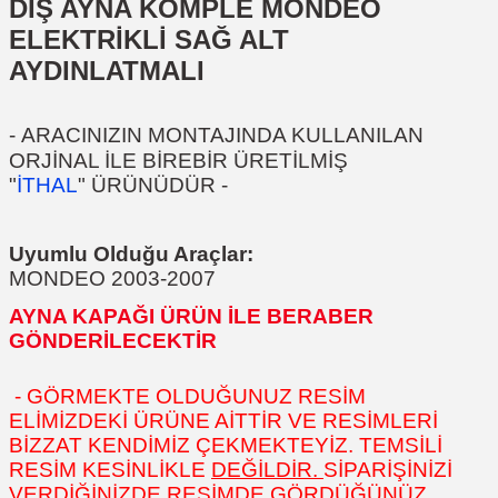
DIŞ AYNA KOMPLE MONDEO
ELEKTRİKLİ SAĞ ALT
AYDINLATMALI
-
ARACINIZIN MONTAJINDA KULLANILAN
ORJİNAL İLE BİREBİR ÜRETİLMİŞ
"
İTHAL
" ÜRÜNÜDÜR
-
Uyumlu Olduğu Araçlar:
MONDEO 2003-2007
AYNA KAPAĞI ÜRÜN İLE BERABER
GÖNDERİLECEKTİR
- GÖRMEKTE OLDUĞUNUZ RESİM
ELİMİZDEKİ ÜRÜNE AİTTİR VE RESİMLERİ
BİZZAT KENDİMİZ ÇEKMEKTEYİZ. TEMSİLİ
RESİM KESİNLİKLE
DEĞİLDİR.
SİPARİŞİNİZİ
VERDİĞİNİZDE RESİMDE GÖRDÜĞÜNÜZ