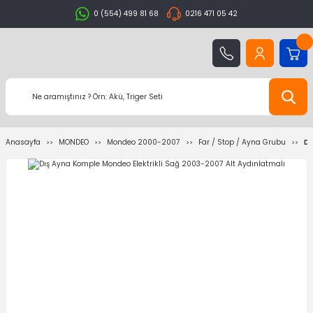
0 (554) 499 81 68
0216 471 05 42
Anasayfa
MONDEO
Mondeo 2000-2007
Far / Stop / Ayna Grubu
Dı