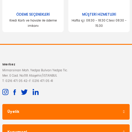
ÖDEME SEÇENEKLERİ
MÜŞTERİ HİZMETLERİ
Kredi Kartı ve havale ile ödeme
Hafta içi: 08:30 - 18:30 C.tesi 08:30 -
İTHAL ÜRÜN
imkanı
15:30
Fan Motoru Focus C-Max 1.5 1.6 Tdci
Gönder
2.999,00 TL
Merkez
Mimarsinan Mah. Yedpa Bulvarı Yedpa Tic.
Mer. E Cad. No:118 Ataşehir/İSTANBUL
T: 0216 471 05 42
-
F: 0216 471 05 41
Üyelik