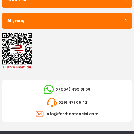
Kurumsal
Alışveriş
İTHAL ÜRÜN
Radyatör Yedek Su Depo Hortumu Focus C-Max 1.6 Benzinli
480,92 TL
0 (554) 499 81 68
0216 471 05 42
info@fordtoptancisi.com