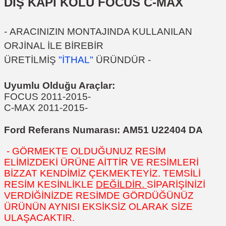
DIŞ KAPI KOLU FOCUS C-MAX
-
ARACINIZIN MONTAJINDA KULLANILAN
ORJİNAL İLE BİREBİR
ÜRETİLMİŞ
"İTHAL"
ÜRÜNDÜR
-
Uyumlu Olduğu Araçlar:
FOCUS 2011-2015-
C-MAX 2011-2015-
Ford Referans Numarası:
AM51 U22404 DA
- GÖRMEKTE OLDUĞUNUZ RESİM
ELİMİZDEKİ ÜRÜNE AİTTİR VE RESİMLERİ
BİZZAT KENDİMİZ ÇEKMEKTEYİZ. TEMSİLİ
RESİM KESİNLİKLE
DEĞİLDİR.
SİPARİŞİNİZİ
VERDİĞİNİZDE RESİMDE GÖRDÜĞÜNÜZ
ÜRÜNÜN AYNISI EKSİKSİZ OLARAK SİZE
ULAŞACAKTIR.