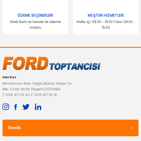
ÖDEME SEÇENEKLERİ
MÜŞTERİ HİZMETLERİ
Kredi Kartı ve havale ile ödeme
Hafta içi: 08:30 - 18:30 C.tesi 08:30 -
imkanı
15:30
Gönder
YERLİ ÜRÜN
Şanzıman Takozu Fiesta Fusion Braketli Otomatik
Merkez
1.468,95 TL
Mimarsinan Mah. Yedpa Bulvarı Yedpa Tic.
Mer. E Cad. No:118 Ataşehir/İSTANBUL
T: 0216 471 05 42
-
F: 0216 471 05 41
Üyelik