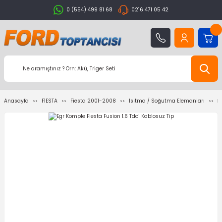
0 (554) 499 81 68
0216 471 05 42
Anasayfa
FİESTA
Fiesta 2001-2008
Isıtma / Soğutma Elemanları
E