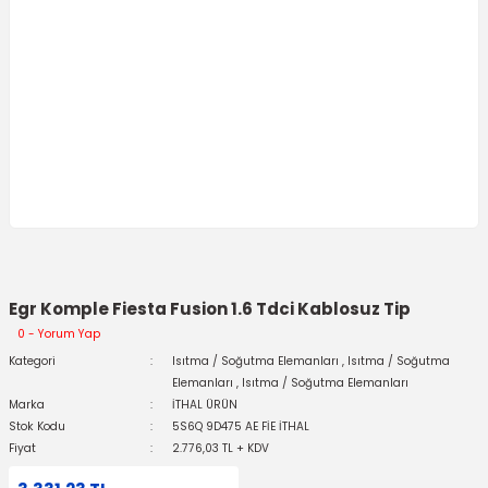
Egr Komple Fiesta Fusion 1.6 Tdci Kablosuz Tip
0 - Yorum Yap
Kategori
Isıtma / Soğutma Elemanları
,
Isıtma / Soğutma
Elemanları
,
Isıtma / Soğutma Elemanları
Marka
İTHAL ÜRÜN
Stok Kodu
5S6Q 9D475 AE FİE İTHAL
Fiyat
2.776,03 TL + KDV