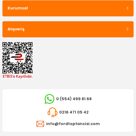
Kurumsal
Alışveriş
FOMOCO
Radyatör Depo Kapağı Fiesta B-Max
410,84 TL
0 (554) 499 81 68
0216 471 05 42
info@fordtoptancisi.com