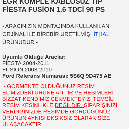
EGR KOMPLE KABLOSUZ TİP
FİESTA FUSİON 1.6 TDCİ 90 PS
- ARACINIZIN MONTAJINDA KULLANILAN
ORJİNAL İLE BİREBİR ÜRETİLMİŞ
"İTHAL"
ÜRÜNÜDÜR -
Uyumlu Olduğu Araçlar:
FİESTA 2004-2011
FUSİON 2008-2010
Ford Referans Numarası: 5S6Q 9D475 AE
- GÖRMEKTE OLDUĞUNUZ RESİM
ELİMİZDEKİ ÜRÜNE AİTTİR VE RESİMLERİ
BİZZAT KENDİMİZ ÇEKMEKTEYİZ. TEMSİLİ
RESİM KESİNLİKLE
DEĞİLDİR.
SİPARİŞİNİZİ
VERDİĞİNİZDE RESİMDE GÖRDÜĞÜNÜZ
ÜRÜNÜN AYNISI EKSİKSİZ OLARAK SİZE
ULAŞACAKTIR.