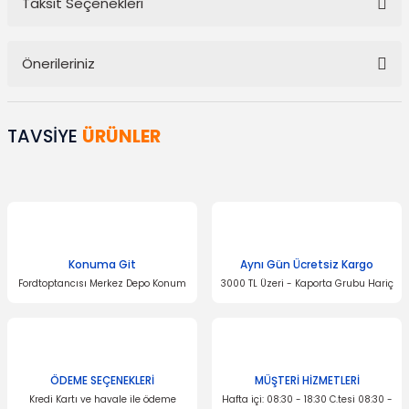
Taksit Seçenekleri
Bu ürüne ilk yorumu siz yapın!
Önerileriniz
Yorum Yaz
Bu ürünün fiyat bilgisi, resim, ürün açıklamalarında ve diğer
konularda yetersiz gördüğünüz noktaları öneri formunu kullanarak
TAVSİYE
ÜRÜNLER
tarafımıza iletebilirsiniz.
Görüş ve önerileriniz için teşekkür ederiz.
Ürün resmi kalitesiz, bozuk veya görüntülenemiyor.
Ürün açıklamasında eksik bilgiler bulunuyor.
Ürün bilgilerinde hatalar bulunuyor.
Konuma Git
Aynı Gün Ücretsiz Kargo
Fordtoptancısı Merkez Depo Konum
3000 TL Üzeri - Kaporta Grubu Hariç
Ürün fiyatı diğer sitelerden daha pahalı.
Bu ürüne benzer farklı alternatifler olmalı.
ÖDEME SEÇENEKLERİ
MÜŞTERİ HİZMETLERİ
OTOSAN
Kredi Kartı ve havale ile ödeme
Hafta içi: 08:30 - 18:30 C.tesi 08:30 -
Radyatör Alt Deflektörü Connect