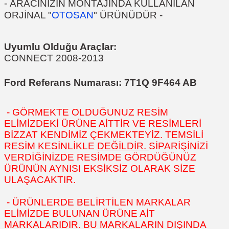
-
ARACINIZIN MONTAJINDA KULLANILAN
ORJİNAL "
OTOSAN
" ÜRÜNÜDÜR
-
Uyumlu Olduğu Araçlar:
CONNECT 2008-2013
Ford Referans Numarası:
7T1Q 9F464 AB
- GÖRMEKTE OLDUĞUNUZ RESİM
ELİMİZDEKİ ÜRÜNE AİTTİR VE RESİMLERİ
BİZZAT KENDİMİZ ÇEKMEKTEYİZ. TEMSİLİ
RESİM KESİNLİKLE
DEĞİLDİR.
SİPARİŞİNİZİ
VERDİĞİNİZDE RESİMDE GÖRDÜĞÜNÜZ
ÜRÜNÜN AYNISI EKSİKSİZ OLARAK SİZE
ULAŞACAKTIR.
- ÜRÜNLERDE BELİRTİLEN MARKALAR
ELİMİZDE BULUNAN ÜRÜNE AİT
MARKALARIDIR. BU MARKALARIN DIŞINDA