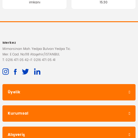
imkanı
15:30
Gönder
284,95 TL
Merkez
Mimarsinan Mah. Yedpa Bulvarı Yedpa Tic.
Mer. E Cad. No:118 Ataşehir/İSTANBUL
T: 0216 471 05 42
-
F: 0216 471 05 41
Üyelik
OTOSAN
Kurumsal
Radyatör Deflektörü Connect Sağ
Alışveriş
1.160,96 TL