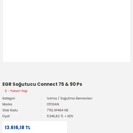
EGR Soğutucu Connect 75 & 90 Ps
0 - Yorum Yap
Kategori
Isıtma / Soğutma Elemanları
Marka
OTOSAN
Stok Kodu
7T1Q 9F464 AB
Fiyat
11.346,82 TL + KDV
13.616,18 TL