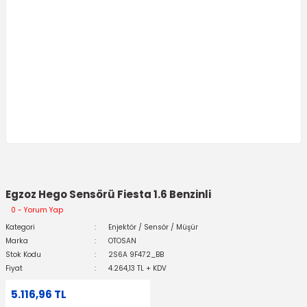
Egzoz Hego Sensörü Fiesta 1.6 Benzinli
0 - Yorum Yap
Kategori
Enjektör / Sensör / Müşür
Marka
OTOSAN
Stok Kodu
2S6A 9F472_BB
Fiyat
4.264,13 TL + KDV
5.116,96 TL