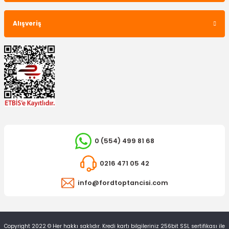
OTOSAN
Çakmak Çerçevesi Fiesta Escort Ka
Alışveriş
512,18 TL
0 (554) 499 81 68
0216 471 05 42
OTOSAN
Silecek Süpürgesi Fiesta
info@fordtoptancisi.com
YERLİ ÜRÜN
Silecek Süpürgesi Fiesta Muz Tipi
775,33 TL
Copyright 2022 © Her hakkı saklıdır. Kredi kartı bilgileriniz 256bit SSL sertifikası ile