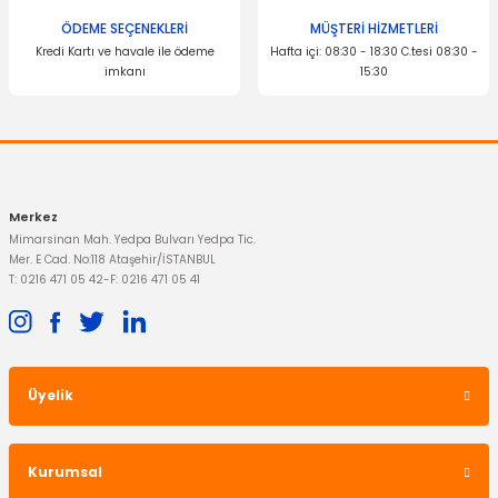
ÖDEME SEÇENEKLERİ
MÜŞTERİ HİZMETLERİ
Kredi Kartı ve havale ile ödeme
Hafta içi: 08:30 - 18:30 C.tesi 08:30 -
İTHAL ÜRÜN
imkanı
15:30
Silecek Süpürgesi Komple Arka Fiesta
Gönder
467,18 TL
Merkez
Mimarsinan Mah. Yedpa Bulvarı Yedpa Tic.
Mer. E Cad. No:118 Ataşehir/İSTANBUL
T: 0216 471 05 42
-
F: 0216 471 05 41
Üyelik
Kurumsal