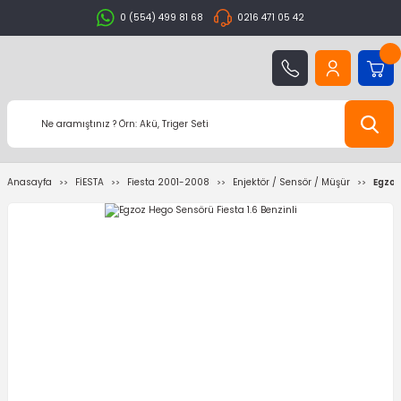
0 (554) 499 81 68
0216 471 05 42
Anasayfa
FİESTA
Fiesta 2001-2008
Enjektör / Sensör / Müşür
Egzoz