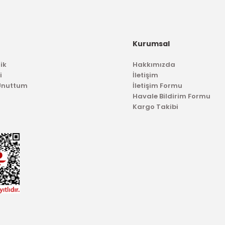
ÖZ-İŞ
2.652,38 TL
esi Kumaş Taunus Gri
Kurumsal
01,14 TL
ik
Hakkımızda
i
İletişim
 Unuttum
İletişim Formu
Havale Bildirim Formu
Kargo Takibi
TÜKENDİ
TÜKENDİ