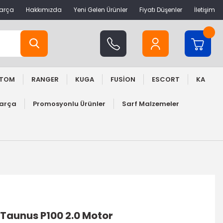
Parça
Hakkımızda
Yeni Gelen Ürünler
Fiyatı Düşenler
İletişim
STOM
RANGER
KUGA
FUSİON
ESCORT
KA
Parça
Promosyonlu Ürünler
Sarf Malzemeler
 Taunus P100 2.0 Motor