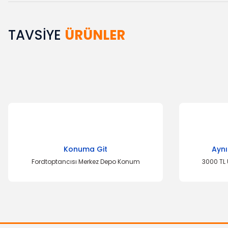
TAVSİYE
ÜRÜNLER
Bu ürünün fiyat bilgisi, resim, ürün açıklamalarında ve diğer k
Görüş ve önerileriniz için teşekkür ederiz.
Ürün resmi kalitesiz, bozuk veya görüntülenemiyor.
Ürün açıklamasında eksik bilgiler bulunuyor.
Ürün bilgilerinde hatalar bulunuyor.
Ürün fiyatı diğer sitelerden daha pahalı.
Bu ürüne benzer farklı alternatifler olmalı.
Konuma Git
Aynı
Fordtoptancısı Merkez Depo Konum
3000 TL 
YERLİ ÜRÜN
Hava Filtresi Taunus 1.6 Motor