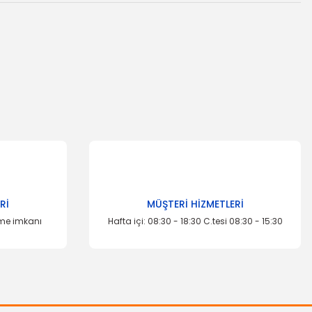
za iletebilirsiniz.
TÜKENDİ
Rİ
MÜŞTERİ HİZMETLERİ
eme imkanı
Hafta içi: 08:30 - 18:30 C.tesi 08:30 - 15:30
İTHAL ÜRÜN
Yağ Filtresi Taunus / P100