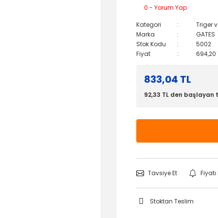
0 - Yorum Yap
Kategori
Triger 
Marka
GATES
Stok Kodu
5002
Fiyat
694,20 
833,04 TL
92,33 TL den başlayan t
Tavsiye Et
Fiyat
Stoktan Teslim