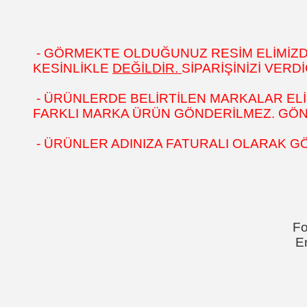
- GÖRMEKTE OLDUĞUNUZ RESİM ELİMİZDEK
KESİNLİKLE
DEĞİLDİR.
SİPARİŞİNİZİ VER
- ÜRÜNLERDE BELİRTİLEN MARKALAR ELİ
FARKLI MARKA ÜRÜN GÖNDERİLMEZ. GÖNÜL
- ÜRÜNLER ADINIZA FATURALI OLARAK G
Fo
E