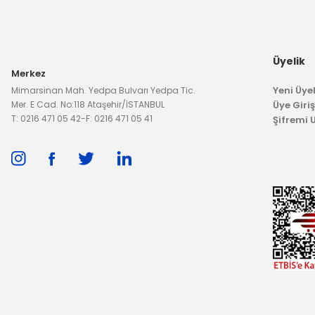
İç Kapı Döşem
198,83 TL
Üyelik
Merkez
3.2
Yeni Üyel
Mimarsinan Mah. Yedpa Bulvarı Yedpa Tic.
Mer. E Cad. No:118 Ataşehir/İSTANBUL
Üye Giriş
T: 0216 471 05 42
-
F: 0216 471 05 41
Şifremi
TÜKENDİ