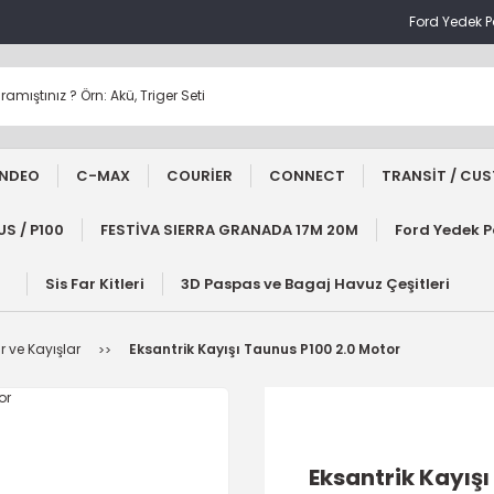
Ford Yedek 
NDEO
C-MAX
COURİER
CONNECT
TRANSİT / CU
S / P100
FESTİVA SIERRA GRANADA 17M 20M
Ford Yedek 
Sis Far Kitleri
3D Paspas ve Bagaj Havuz Çeşitleri
r ve Kayışlar
Eksantrik Kayışı Taunus P100 2.0 Motor
Eksantrik Kayışı