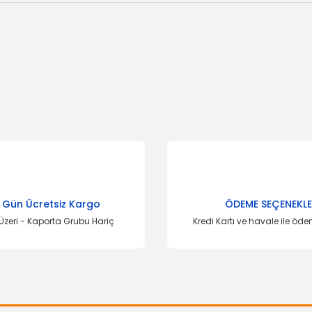
onularda yetersiz gördüğünüz noktaları öneri formunu kullanarak tarafımı
Bu ürüne ilk yorumu siz yapın!
Yorum Yaz
 Gün Ücretsiz Kargo
ÖDEME SEÇENEKLE
Üzeri - Kaporta Grubu Hariç
Kredi Kartı ve havale ile öd
ÖZ-İŞ
Tavan Döşemesi Taunus
Gönder