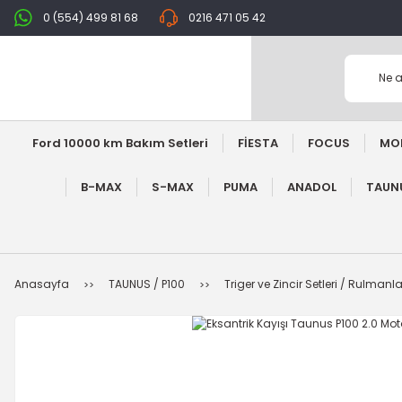
0 (554) 499 81 68
0216 471 05 42
Ford 10000 km Bakım Setleri
FİESTA
FOCUS
MO
B-MAX
S-MAX
PUMA
ANADOL
TAUNU
Anasayfa
TAUNUS / P100
Triger ve Zincir Setleri / Rulmanla