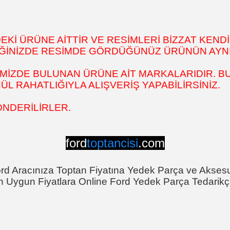
İ ÜRÜNE AİTTİR VE RESİMLERİ BİZZAT KENDİ
DİĞİNİZDE RESİMDE GÖRDÜĞÜNÜZ ÜRÜNÜN AYNI
MİZDE BULUNAN ÜRÜNE AİT MARKALARIDIR. BU
 RAHATLIĞIYLA ALIŞVERİŞ YAPABİLİRSİNİZ.
ÖNDERİLİRLER.
ford
toptancisi
.com
rd Aracınıza Toptan Fiyatına Yedek Parça ve Akses
n Uygun Fiyatlara Online Ford Yedek Parça Tedarikçi