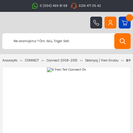
0 (554) 499 81 68
0216 471 05 42
Anasayfa
CONNECT
Connect 2008-2015
Debriyaj / Fren Grubu
El F