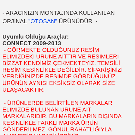
-
ARACINIZIN MONTAJINDA KULLANILAN
ORJİNAL
"OTOSAN"
ÜRÜNÜDÜR
-
Uyumlu Olduğu Araçlar:
CONNECT 2009-2013
- GÖRMEKTE OLDUĞUNUZ RESİM
ELİMİZDEKİ ÜRÜNE AİTTİR VE RESİMLERİ
BİZZAT KENDİMİZ ÇEKMEKTEYİZ. TEMSİLİ
RESİM KESİNLİKLE
DEĞİLDİR.
SİPARİŞİNİZİ
VERDİĞİNİZDE RESİMDE GÖRDÜĞÜNÜZ
ÜRÜNÜN AYNISI EKSİKSİZ OLARAK SİZE
ULAŞACAKTIR.
- ÜRÜNLERDE BELİRTİLEN MARKALAR
ELİMİZDE BULUNAN ÜRÜNE AİT
MARKALARIDIR. BU MARKALARIN DIŞINDA
KESİNLİKLE FARKLI MARKA ÜRÜN
GÖNDERİLMEZ. GÖNÜL RAHATLIĞIYLA