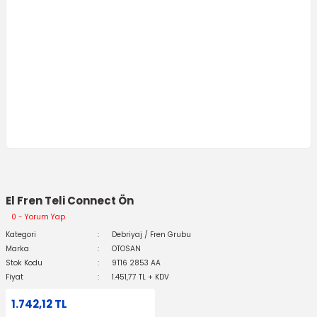
El Fren Teli Connect Ön
0 - Yorum Yap
Kategori
Debriyaj / Fren Grubu
Marka
OTOSAN
Stok Kodu
9T16 2853 AA
Fiyat
1.451,77 TL + KDV
1.742,12 TL