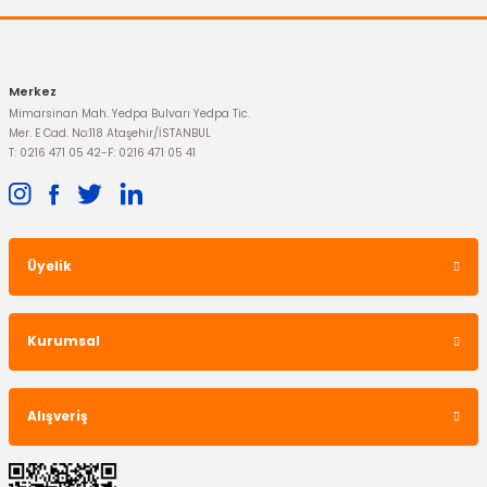
15.075,90 TL
Merkez
Mimarsinan Mah. Yedpa Bulvarı Yedpa Tic.
Mer. E Cad. No:118 Ataşehir/İSTANBUL
T: 0216 471 05 42
-
F: 0216 471 05 41
Üyelik
Kurumsal
Alışveriş