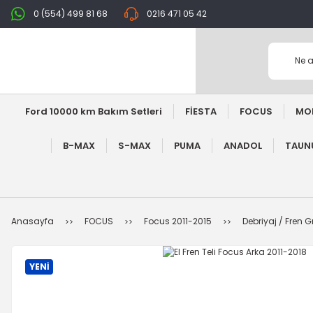
0 (554) 499 81 68
0216 471 05 42
Ford 10000 km Bakım Setleri
FİESTA
FOCUS
MO
B-MAX
S-MAX
PUMA
ANADOL
TAUNU
Anasayfa
FOCUS
Focus 2011-2015
Debriyaj / Fren 
YENİ