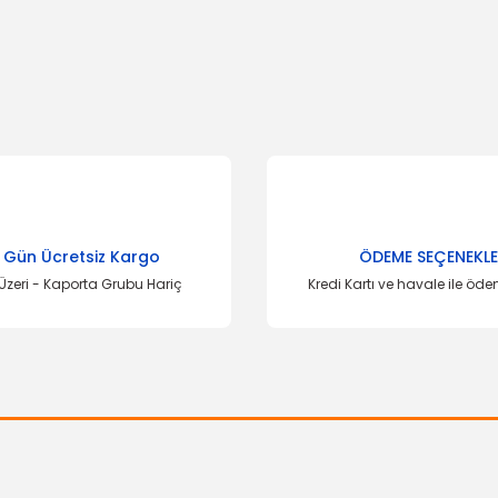
onularda yetersiz gördüğünüz noktaları öneri formunu kullanarak tarafımı
Bu ürüne ilk yorumu siz yapın!
Yorum Yaz
 Gün Ücretsiz Kargo
ÖDEME SEÇENEKLE
Üzeri - Kaporta Grubu Hariç
Kredi Kartı ve havale ile öd
Gönder
OTOS
Jant Göbeği Focus
OTOSAN