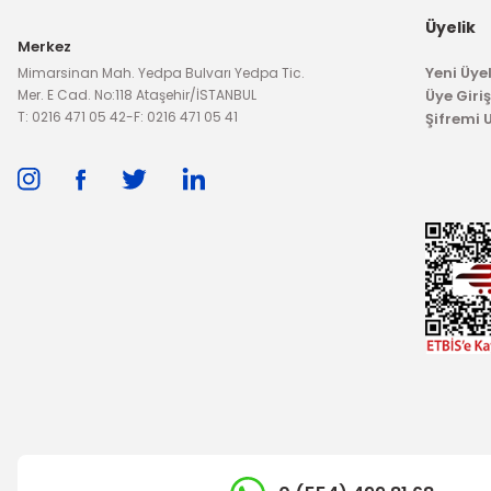
Yakıt D
Üyelik
Merkez
674,12 TL
Yeni Üyel
Mimarsinan Mah. Yedpa Bulvarı Yedpa Tic.
Mer. E Cad. No:118 Ataşehir/İSTANBUL
Üye Giriş
T: 0216 471 05 42
-
F: 0216 471 05 41
Şifremi
TÜKENDİ
İTHAL ÜRÜN
İTHAL ÜRÜ
Beyin Kutu Kapağı Focus
Sis Far Kaşı Focus So