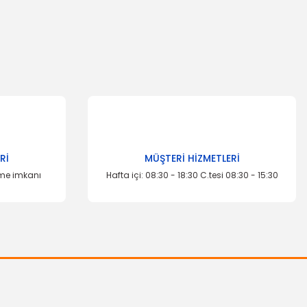
za iletebilirsiniz.
Rİ
MÜŞTERİ HİZMETLERİ
eme imkanı
Hafta içi: 08:30 - 18:30 C.tesi 08:30 - 15:30
İTHAL ÜRÜN
Beyin Kutusu Focus
AN
397,66 TL
 Fusion 1 Adet