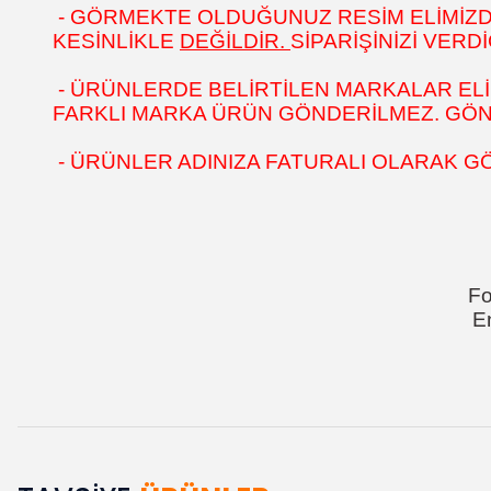
- GÖRMEKTE OLDUĞUNUZ RESİM ELİMİZDEK
KESİNLİKLE
DEĞİLDİR.
SİPARİŞİNİZİ VER
- ÜRÜNLERDE BELİRTİLEN MARKALAR ELİ
FARKLI MARKA ÜRÜN GÖNDERİLMEZ. GÖNÜL
- ÜRÜNLER ADINIZA FATURALI OLARAK G
Fo
E