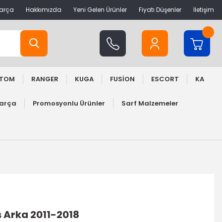
Parça
Hakkımızda
Yeni Gelen Ürünler
Fiyatı Düşenler
İletişim
STOM
RANGER
KUGA
FUSİON
ESCORT
KA
Parça
Promosyonlu Ürünler
Sarf Malzemeler
us Arka 2011-2018