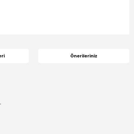
ri
Önerileriniz
-