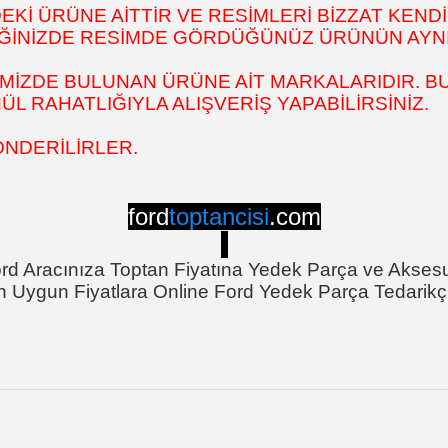
İ ÜRÜNE AİTTİR VE RESİMLERİ BİZZAT KENDİ
DİĞİNİZDE RESİMDE GÖRDÜĞÜNÜZ ÜRÜNÜN AYNI
MİZDE BULUNAN ÜRÜNE AİT MARKALARIDIR. BU
 RAHATLIĞIYLA ALIŞVERİŞ YAPABİLİRSİNİZ.
ÖNDERİLİRLER.
ford
toptancisi
.com
rd Aracınıza Toptan Fiyatına Yedek Parça ve Akses
n Uygun Fiyatlara Online Ford Yedek Parça Tedarikçi