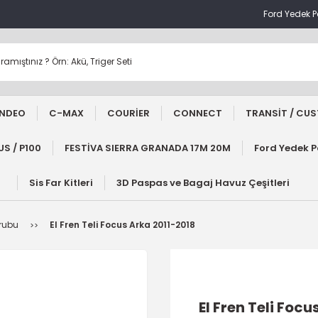
Ford Yedek 
NDEO
C-MAX
COURİER
CONNECT
TRANSİT / CU
S / P100
FESTİVA SIERRA GRANADA 17M 20M
Ford Yedek 
Sis Far Kitleri
3D Paspas ve Bagaj Havuz Çeşitleri
Grubu
El Fren Teli Focus Arka 2011-2018
El Fren Teli Foc