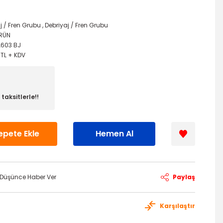
j / Fren Grubu
,
Debriyaj / Fren Grubu
ÜRÜN
A603 BJ
7 TL + KDV
taksitlerle!!
epete Ekle
Hemen Al
ı Düşünce Haber Ver
Paylaş
Karşılaştır