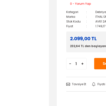
0 - Yorum Yap
Kategori
Debriya
Marka
İTHAL 
Stok Kodu
AV61 2
Fiyat
1.749,1
2.099,00 TL
232,64 TL den başlayan 
S
Tavsiye Et
Fiyat