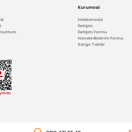
oldurma Hunisi Focus C-Max Tdci
Kurumsal
2.018,
ik
Hakkımızda
543,21 TL
i
İletişim
 Unuttum
İletişim Formu
Havale Bildirim Formu
Kargo Takibi
N
l Astarlı