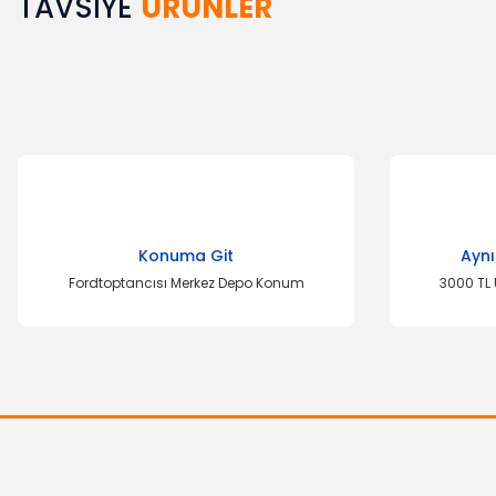
TAVSİYE
ÜRÜNLER
Bu ürünün fiyat bilgisi, resim, ürün açıklamalarında ve diğer k
Görüş ve önerileriniz için teşekkür ederiz.
Ürün resmi kalitesiz, bozuk veya görüntülenemiyor.
Ürün açıklamasında eksik bilgiler bulunuyor.
Ürün bilgilerinde hatalar bulunuyor.
Ürün fiyatı diğer sitelerden daha pahalı.
Bu ürüne benzer farklı alternatifler olmalı.
Konuma Git
Aynı
Fordtoptancısı Merkez Depo Konum
3000 TL 
OTOSAN
İntercooler Üst Takozu Focus C-Max