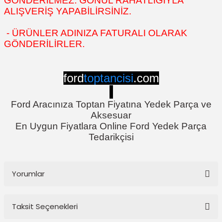
GÖNDERİLMEZ. GÖNÜL RAHATLIĞIYLA
ALIŞVERİŞ YAPABİLİRSİNİZ.
- ÜRÜNLER ADINIZA FATURALI OLARAK
GÖNDERİLİRLER.
ford
toptancisi
.com
Ford Aracınıza Toptan Fiyatına Yedek Parça ve
Aksesuar
En Uygun Fiyatlara Online Ford Yedek Parça
Tedarikçisi
Yorumlar
Taksit Seçenekleri
Bu ürüne ilk yorumu siz yapın!