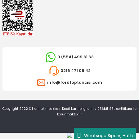
0 (554) 499 81 68
0216 471 05 42
OTOSAN
info@fordtoptancisi.com
Arka Fren Balatası Transit 12 Papuçlu
Copyright 2022 © Her hakkı saklıdır. Kredi kartı bilgileriniz 256bit SSL sertifikası ile
2.811,09 TL
korunmaktadır.
Whatsapp Sipariş Hattı
TÜKENDİ