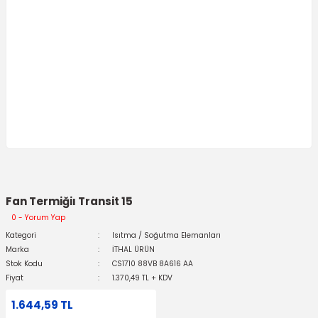
Fan Termiğiı Transit 15
0 - Yorum Yap
Kategori
Isıtma / Soğutma Elemanları
Marka
İTHAL ÜRÜN
Stok Kodu
CS1710 88VB 8A616 AA
Fiyat
1.370,49 TL + KDV
1.644,59 TL